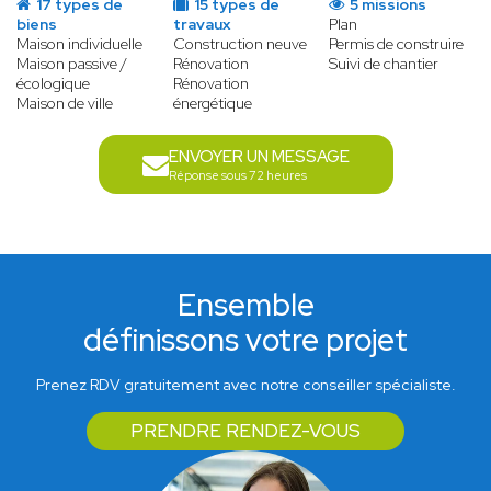
17 types de
15 types de
5 missions
biens
travaux
Plan
Maison individuelle
Construction neuve
Permis de construire
Maison passive /
Rénovation
Suivi de chantier
écologique
Rénovation
Maison de ville
énergétique
ENVOYER UN MESSAGE
Réponse sous 72 heures
Ensemble
définissons votre projet
Prenez RDV gratuitement avec notre conseiller spécialiste.
PRENDRE RENDEZ-VOUS