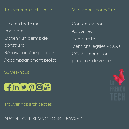
Trouver mon architecte
Mieux nous connaître
Un architecte me
Contactez-nous
contacte
Actualités
Obtenir un permis de
Plan du site
construire
Mentions légales - CGU
Rénovation énergétique
CGPS - conditions
Accompagnement projet
générales de vente
Suivez-nous
Trouver nos architectes
A
B
C
D
E
F
G
H
I
J
K
L
M
N
O
P
Q
R
S
T
U
V
W
X
Y
Z