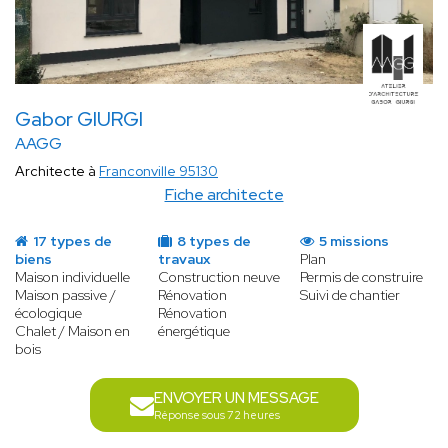
Gabor GIURGI
AAGG
Architecte à
Franconville 95130
Fiche architecte
17 types de
8 types de
5 missions
biens
travaux
Plan
Maison individuelle
Construction neuve
Permis de construire
Maison passive /
Rénovation
Suivi de chantier
écologique
Rénovation
Chalet / Maison en
énergétique
bois
ENVOYER UN MESSAGE
Réponse sous 72 heures