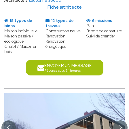
Architecte à
Eaubonne 95600
Fiche architecte
18 types de
12 types de
6 missions
biens
travaux
Plan
Maison individuelle
Construction neuve
Permis de construire
Maison passive /
Rénovation
Suivi de chantier
écologique
Rénovation
Chalet / Maison en
énergétique
bois
ENVOYER UN MESSAGE
Réponse sous 24 heures