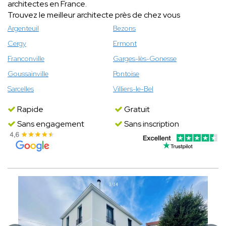
architectes en France.
Trouvez le meilleur architecte près de chez vous
Argenteuil
Bezons
Cergy
Ermont
Franconville
Garges-lès-Gonesse
Goussainville
Pontoise
Sarcelles
Villiers-le-Bel
Rapide
Gratuit
Sans engagement
Sans inscription