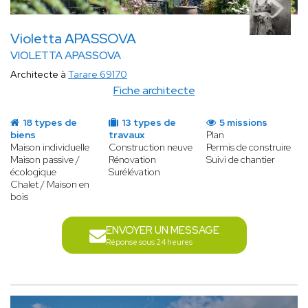
Violetta APASSOVA
VIOLETTA APASSOVA
Architecte à
Tarare 69170
Fiche architecte
18 types de
13 types de
5 missions
biens
travaux
Plan
Maison individuelle
Construction neuve
Permis de construire
Maison passive /
Rénovation
Suivi de chantier
écologique
Surélévation
Chalet / Maison en
bois
ENVOYER UN MESSAGE
Réponse sous 24 heures