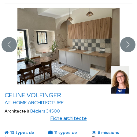
CELINE VOLFINGER
AT-HOME ARCHITECTURE
Architecte à
Béziers 34500
Fiche architecte
13 types de
11 types de
6 missions