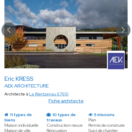
Eric KRESS
AEK ARCHITECTURE
Architecte à
La Wantzenau 67610
Fiche architecte
11 types de
10 types de
5 missions
biens
travaux
Plan
Maison individuelle
Construction neuve
Permis de construire
Maison de ville
Rénovation
Suivi de chantier