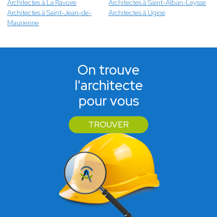
Architectes à La Ravoire
Architectes à Saint-Alban-Leysse
Architectes à Saint-Jean-de-
Architectes à Ugine
Maurienne
On trouve
l'architecte
pour vous
TROUVER