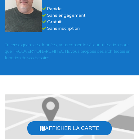
Rapide
Sans engagement
Gratuit
Sans inscription
En renseignant ces données, vous consentez à leur utilisation pour
que TROUVERMONARCHITECTE vous propose des architectes en
fonction de vos besoins.
AFFICHER LA CARTE