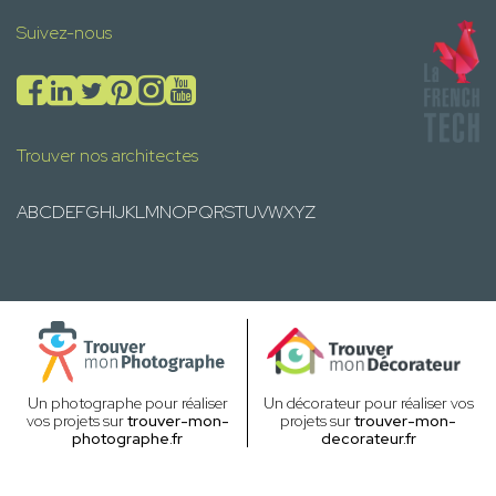
Suivez-nous
Trouver nos architectes
A
B
C
D
E
F
G
H
I
J
K
L
M
N
O
P
Q
R
S
T
U
V
W
X
Y
Z
Un photographe pour réaliser
Un décorateur pour réaliser vos
vos projets sur
trouver-mon-
projets sur
trouver-mon-
photographe.fr
decorateur.fr