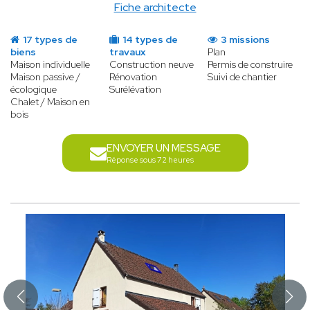
Fiche architecte
17 types de
14 types de
3 missions
biens
travaux
Plan
Maison individuelle
Construction neuve
Permis de construire
Maison passive /
Rénovation
Suivi de chantier
écologique
Surélévation
Chalet / Maison en
bois
ENVOYER UN MESSAGE
Réponse sous 72 heures