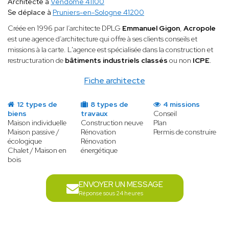
Architecte à
Vendôme 41100
Se déplace à
Pruniers-en-Sologne 41200
Créée en 1996 par l’architecte DPLG
Emmanuel Gigon
,
Acropole
est une agence d’architecture qui offre à ses clients conseils et
missions à la carte. L'agence est spécialisée dans la construction et
restructuration de
bâtiments industriels classés
ou non
ICPE
.
Fiche architecte
12 types de
8 types de
4 missions
biens
travaux
Conseil
Maison individuelle
Construction neuve
Plan
Maison passive /
Rénovation
Permis de construire
écologique
Rénovation
Chalet / Maison en
énergétique
bois
ENVOYER UN MESSAGE
Réponse sous 24 heures