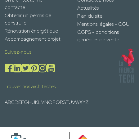
contacte
Actualités
Obtenir un permis de
Plan du site
construire
Mentions légales - CGU
Rénovation énergétique
CGPS - conditions
Accompagnement projet
générales de vente
Suivez-nous
Trouver nos architectes
A
B
C
D
E
F
G
H
I
J
K
L
M
N
O
P
Q
R
S
T
U
V
W
X
Y
Z