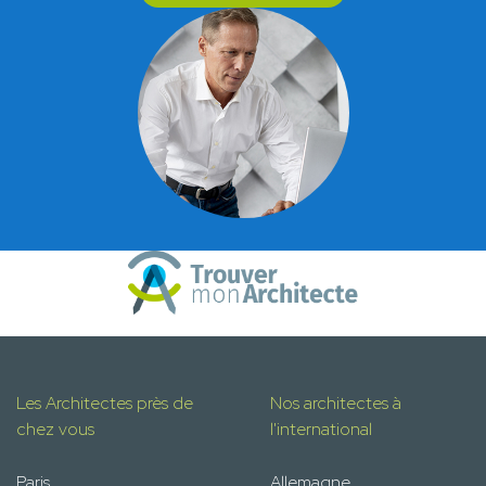
Les Architectes près de
Nos architectes à
chez vous
l'international
Paris
Allemagne