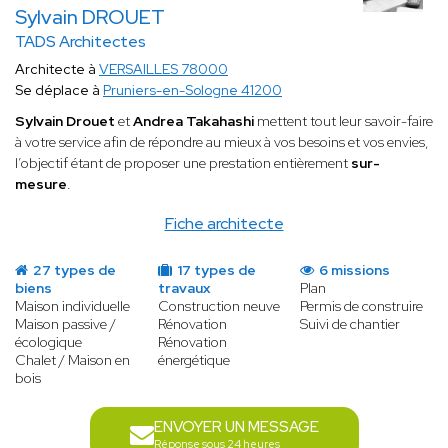
Sylvain DROUET
TADS Architectes
Architecte à
VERSAILLES 78000
Se déplace à
Pruniers-en-Sologne 41200
Sylvain Drouet
et
Andrea Takahashi
mettent tout leur savoir-faire
à votre service afin de répondre au mieux à vos besoins et vos envies,
l’objectif étant de proposer une prestation entièrement
sur-
mesure
.
Fiche architecte
27 types de
17 types de
6 missions
biens
travaux
Plan
Maison individuelle
Construction neuve
Permis de construire
Maison passive /
Rénovation
Suivi de chantier
écologique
Rénovation
Chalet / Maison en
énergétique
bois
ENVOYER UN MESSAGE
Réponse sous 24 heures