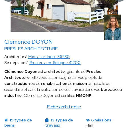
Clémence DOYON
PRESLES ARCHITECTURE
Architecte à
Mers-sur-Indre 36230
Se déplace à
Pruniers-en-Sologne 41200
Clémence Doyon
est
architecte
, gérante de
Presles
Architecture
. Elle vous accompagne sur vos projets de
construction
ou de
réhabilitation
de
maison
principale ou
secondaire et dans la réalisation de vos travaux
dans vos
bureaux
ou
industrie
. Clemence Doyon est certifiée
HMONP
.
Fiche architecte
19 types de
13 types de
6 missions
biens
travaux
Plan