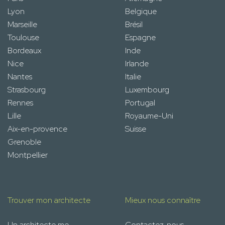
Lyon
Belgique
Marseille
Brésil
Toulouse
Espagne
Bordeaux
Inde
Nice
Irlande
Nantes
Italie
Strasbourg
Luxembourg
Rennes
Portugal
Lille
Royaume-Uni
Aix-en-provence
Suisse
Grenoble
Montpellier
Trouver mon architecte
Mieux nous connaître
Un architecte me
Contactez-nous