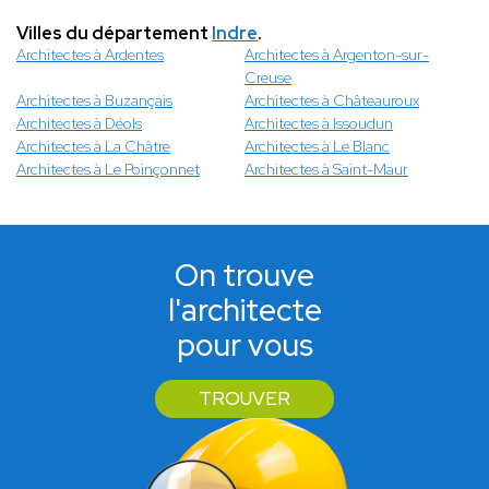
Villes du département
Indre
.
Architectes à Ardentes
Architectes à Argenton-sur-
Creuse
Architectes à Buzançais
Architectes à Châteauroux
Architectes à Déols
Architectes à Issoudun
Architectes à La Châtre
Architectes à Le Blanc
Architectes à Le Poinçonnet
Architectes à Saint-Maur
On trouve
l'architecte
pour vous
TROUVER