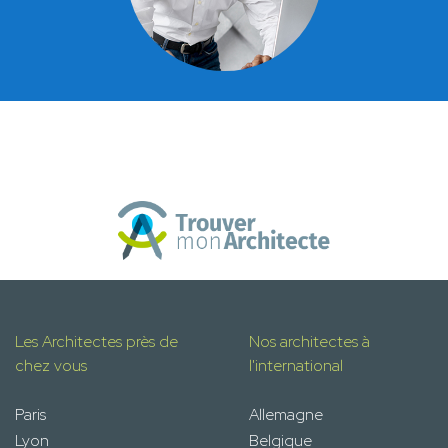
Les Architectes près de
Nos architectes à
chez vous
l'international
Paris
Allemagne
Lyon
Belgique