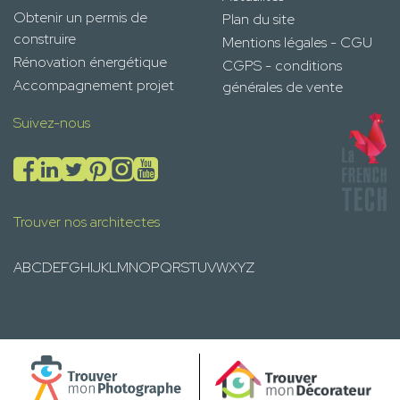
Obtenir un permis de
Plan du site
construire
Mentions légales - CGU
Rénovation énergétique
CGPS - conditions
Accompagnement projet
générales de vente
Suivez-nous
Trouver nos architectes
A
B
C
D
E
F
G
H
I
J
K
L
M
N
O
P
Q
R
S
T
U
V
W
X
Y
Z