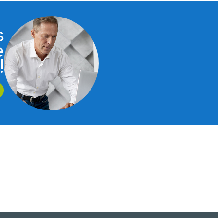
s
e
!