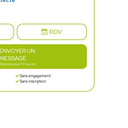
itecte
RDV
ENVOYER UN
MESSAGE
Réponse sous 72 heures
Sans engagement
Sans inscription