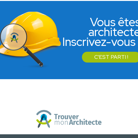
Vous ête
architect
Inscrivez-vous 
C'EST PARTI !