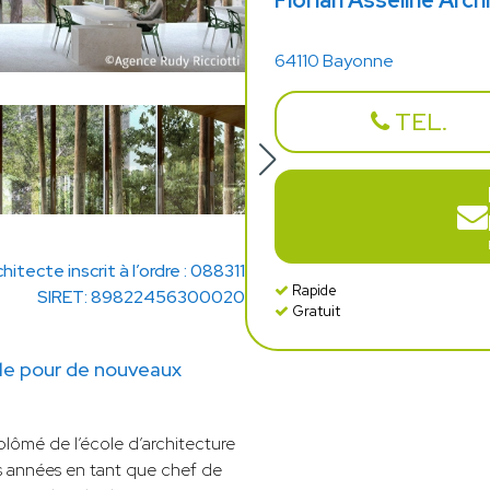
Florian Asseline Arch
64110 Bayonne
TEL.
hitecte inscrit à l’ordre : 088311
Rapide
SIRET: 89822456300020
Gratuit
ble pour de nouveaux
lômé de l’école d’architecture
rs années en tant que chef de