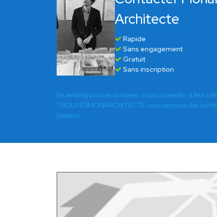
Architecte
Rapide
Sans engagement
Gratuit
Sans inscription
En renseignant ces données, vous consentez à leur util
TROUVERMONARCHITECTE vous propose des architect
besoins.