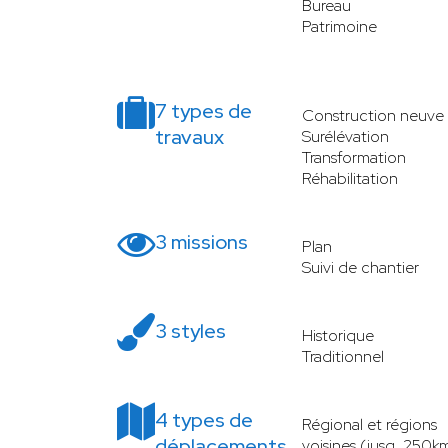
Bureau
Patrimoine
7 types de
Construction neuve
travaux
Surélévation
Transformation
Réhabilitation
3 missions
Plan
Suivi de chantier
3 styles
Historique
Traditionnel
4 types de
Régional et régions
déplacements
voisines (jusq. 250k