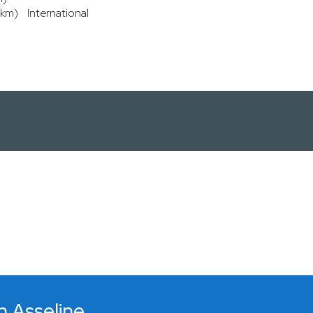
0km)
International
n Asseline