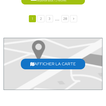
Réponse sous 72 heures
...
1
2
3
28
AFFICHER LA CARTE