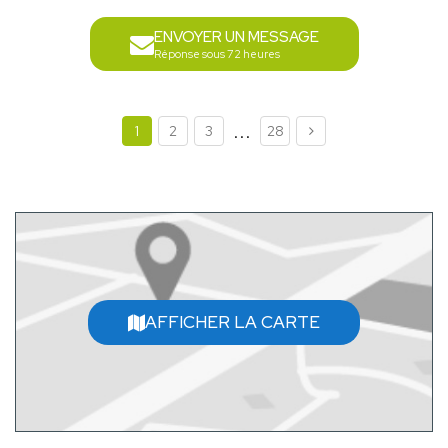
ENVOYER UN MESSAGE
Réponse sous 72 heures
...
1
2
3
28
AFFICHER LA CARTE