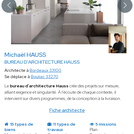
Michaël HAUSS
BUREAU D'ARCHITECTURE HAUSS
Architecte à
Bordeaux 33100
Se déplace à
Bouliac 33270
Le
bureau d’architecture Hauss
crée des projets sur mesure,
alliant
exigence et singularité. À l’écoute de chaque contexte, il
intervient sur divers programmes, de la conception à la livraison.
Fiche architecte
15 types de
11 types de
5 missions
biens
travaux
Plan