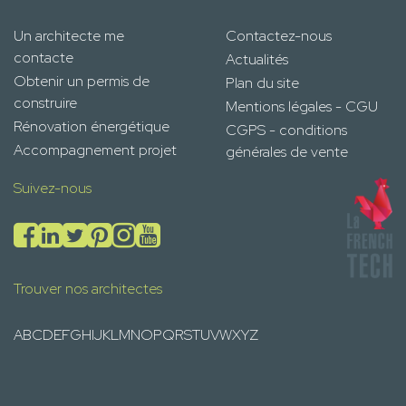
Un architecte me
Contactez-nous
contacte
Actualités
Obtenir un permis de
Plan du site
construire
Mentions légales - CGU
Rénovation énergétique
CGPS - conditions
Accompagnement projet
générales de vente
Suivez-nous
Trouver nos architectes
A
B
C
D
E
F
G
H
I
J
K
L
M
N
O
P
Q
R
S
T
U
V
W
X
Y
Z