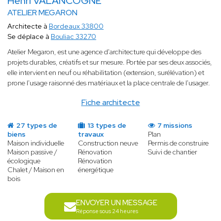
Henri VALANCOGNE
ATELIER MEGARON
Architecte à
Bordeaux 33800
Se déplace à
Bouliac 33270
Atelier Megaron, est une agence d'architecture qui développe des
projets durables, créatifs et sur mesure. Portée par ses deux associés,
elle intervient en neuf ou réhabilitation (extension, surélévation) et
prone l'usage raisonné des matériaux et la place centrale de l'usager.
Fiche architecte
27 types de
13 types de
7 missions
biens
travaux
Plan
Maison individuelle
Construction neuve
Permis de construire
Maison passive /
Rénovation
Suivi de chantier
écologique
Rénovation
Chalet / Maison en
énergétique
bois
ENVOYER UN MESSAGE
Réponse sous 24 heures