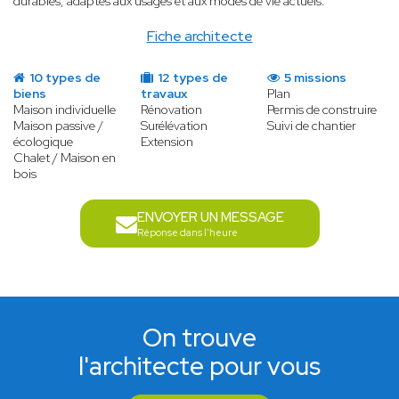
durables, adaptés aux usages et aux modes de vie actuels.
Fiche architecte
10 types de
12 types de
5 missions
biens
travaux
Plan
Maison individuelle
Rénovation
Permis de construire
Maison passive /
Surélévation
Suivi de chantier
écologique
Extension
Chalet / Maison en
bois
ENVOYER UN MESSAGE
Réponse dans l'heure
On trouve
l'architecte pour vous