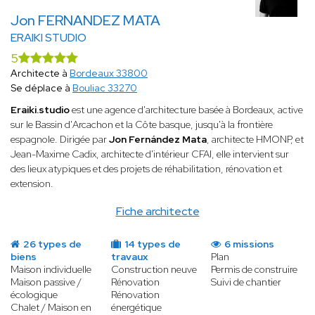
Jon FERNANDEZ MATA
ERAIKI STUDIO
5
Architecte à
Bordeaux 33800
Se déplace à
Bouliac 33270
Eraiki.studio
est une agence d'architecture basée à Bordeaux, active
sur le Bassin d'Arcachon et la Côte basque, jusqu'à la frontière
espagnole. Dirigée par
Jon Fernández Mata
, architecte HMONP, et
Jean-Maxime Cadix, architecte d'intérieur CFAI, elle intervient sur
des lieux atypiques et des projets de réhabilitation, rénovation et
extension.
Fiche architecte
26 types de
14 types de
6 missions
biens
travaux
Plan
Maison individuelle
Construction neuve
Permis de construire
Maison passive /
Rénovation
Suivi de chantier
écologique
Rénovation
Chalet / Maison en
énergétique