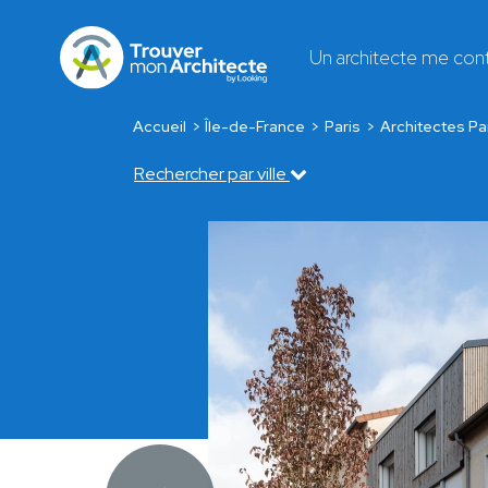
Un architecte me con
Accueil
Île-de-France
Paris
Architectes Pa
Rechercher par ville