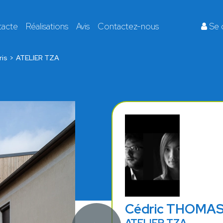
tacte
Réalisations
Avis
Contactez-nous
Se 
ris
ATELIER TZA
Cédric THOMA