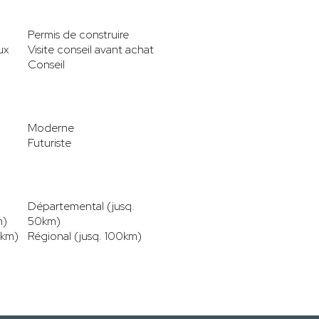
Permis de construire
ux
Visite conseil avant achat
Conseil
Moderne
Futuriste
Départemental (jusq.
m)
50km)
0km)
Régional (jusq. 100km)