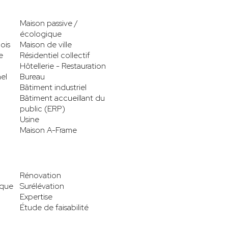
Maison passive /
écologique
ois
Maison de ville
e
Résidentiel collectif
Hôtellerie - Restauration
el
Bureau
Bâtiment industriel
Bâtiment accueillant du
public (ERP)
Usine
Maison A-Frame
Rénovation
ique
Surélévation
Expertise
Étude de faisabilité