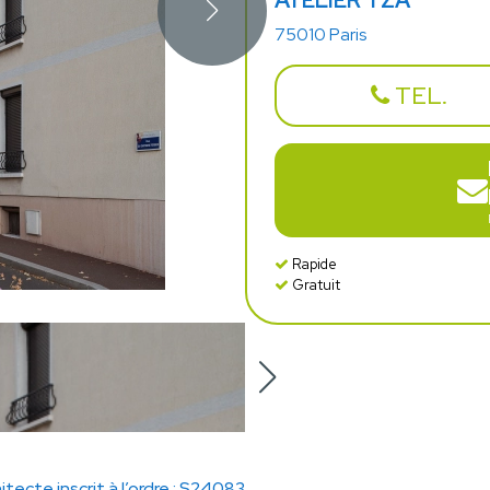
ATELIER TZA
75010 Paris
TEL.
Rapide
Gratuit
itecte inscrit à l’ordre : S24083