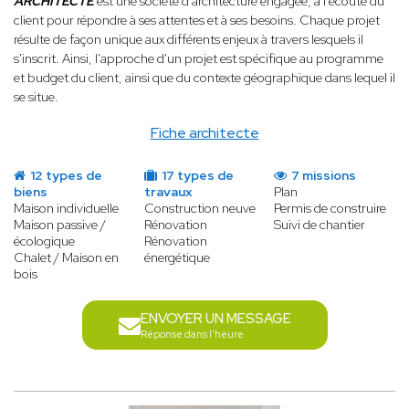
ARCHITECTE
est une société d'architecture engagée, à l'écoute du
client pour répondre à ses attentes et à ses besoins. Chaque projet
résulte de façon unique aux différents enjeux à travers lesquels il
s'inscrit. Ainsi, l'approche d'un projet est spécifique au programme
et budget du client, ainsi que du contexte géographique dans lequel il
se situe.
Fiche architecte
12 types de
17 types de
7 missions
biens
travaux
Plan
Maison individuelle
Construction neuve
Permis de construire
Maison passive /
Rénovation
Suivi de chantier
écologique
Rénovation
Chalet / Maison en
énergétique
bois
ENVOYER UN MESSAGE
Réponse dans l'heure