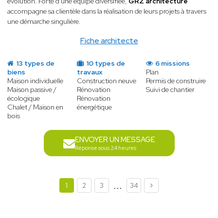
évolution. Forte d'une équipe diversifiée,
GRZ architecture
accompagne sa clientèle dans la réalisation de leurs projets à travers
une démarche singulière.
Fiche architecte
13 types de
10 types de
6 missions
biens
travaux
Plan
Maison individuelle
Construction neuve
Permis de construire
Maison passive /
Rénovation
Suivi de chantier
écologique
Rénovation
Chalet / Maison en
énergétique
bois
ENVOYER UN MESSAGE
Réponse sous 24 heures
...
1
2
3
34