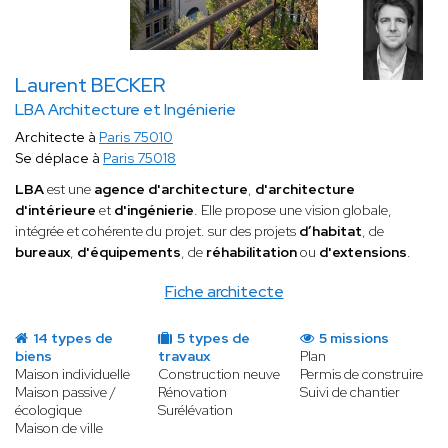
Laurent BECKER
LBA Architecture et Ingénierie
Architecte à
Paris 75010
Se déplace à
Paris 75018
LBA
est une
agence d'architecture
,
d'architecture
d'intérieure
et
d'ingénierie
. Elle propose une vision globale,
intégrée et cohérente du projet. sur des projets
d’habitat
, de
bureaux
,
d'équipements
, de
réhabilitation
ou
d'extensions
.
Fiche architecte
14 types de
5 types de
5 missions
biens
travaux
Plan
Maison individuelle
Construction neuve
Permis de construire
Maison passive /
Rénovation
Suivi de chantier
écologique
Surélévation
Maison de ville