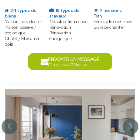
24 types de
15 types de
7 missions
biens
travaux
Plan
Maison individuelle
Construction neuve
Permis de construire
Maison passive /
Rénovation
Suivi de chantier
écologique
Rénovation
Chalet / Maison en
énergétique
bois
ENVOYER UN MESSAGE
Réponse sous 72 heures