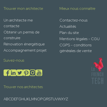
Trouver mon architecte
Mieux nous connaître
Un architecte me
Contactez-nous
contacte
Actualités
Obtenir un permis de
Plan du site
construire
Mentions légales - CGU
Rénovation énergétique
CGPS - conditions
Accompagnement projet
générales de vente
Suivez-nous
Trouver nos architectes
A
B
C
D
E
F
G
H
I
J
K
L
M
N
O
P
Q
R
S
T
U
V
W
X
Y
Z