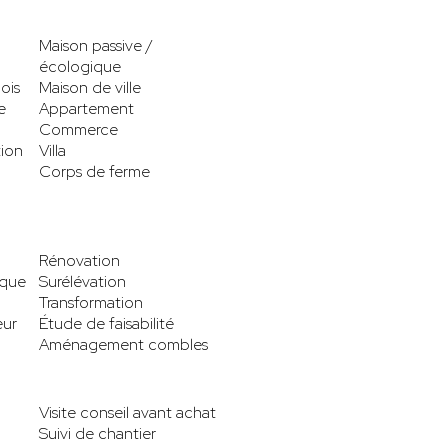
Maison passive /
écologique
ois
Maison de ville
e
Appartement
Commerce
tion
Villa
Corps de ferme
Rénovation
ique
Surélévation
Transformation
eur
Étude de faisabilité
Aménagement combles
Visite conseil avant achat
Suivi de chantier