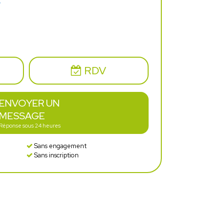
E
RDV
ENVOYER UN
MESSAGE
Réponse sous 24 heures
Sans engagement
Sans inscription