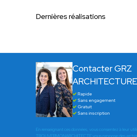
Dernières réalisations
Contacter GRZ
ARCHITECTUR
Rapide
Sans engagement
Gratuit
Sans inscription
En renseignant ces données, vous consentez à leur util
TROUVERMONARCHITECTE vous propose des architect