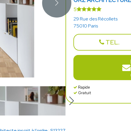
GRZ ARCHITECTUR
5
29 Rue des Récollets
75010 Paris
TEL.
Rapide
Gratuit
hitecte inscrit à l’ordre : S13227