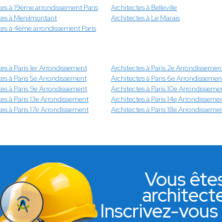
tes à 19ème arrondissement Paris
Architectes à Belleville
tes à Menilmontant
Architectes à Le Marais
tes à 4ème arrondissement Paris
tes à Paris 1er Arrondissement
Architectes à Paris 2e Arrondissemen
tes à Paris 5e Arrondissement
Architectes à Paris 6e Arrondissemen
tes à Paris 9e Arrondissement
Architectes à Paris 10e Arrondisseme
tes à Paris 13e Arrondissement
Architectes à Paris 14e Arrondisseme
tes à Paris 17e Arrondissement
Architectes à Paris 18e Arrondisseme
Vous ête
architect
Inscrivez-vous 