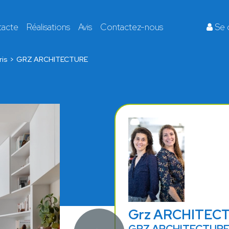
tacte
Réalisations
Avis
Contactez-nous
Se 
ris
GRZ ARCHITECTURE
Grz ARCHITEC