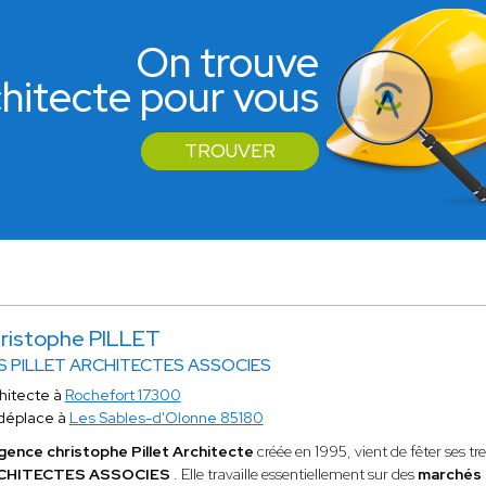
On trouve
rchitecte pour vous
TROUVER
ristophe PILLET
S PILLET ARCHITECTES ASSOCIES
hitecte à
Rochefort 17300
déplace à
Les Sables-d'Olonne 85180
gence christophe Pillet Architecte
créée en 1995, vient de fêter ses t
CHITECTES ASSOCIES
. Elle travaille essentiellement sur des
marchés 