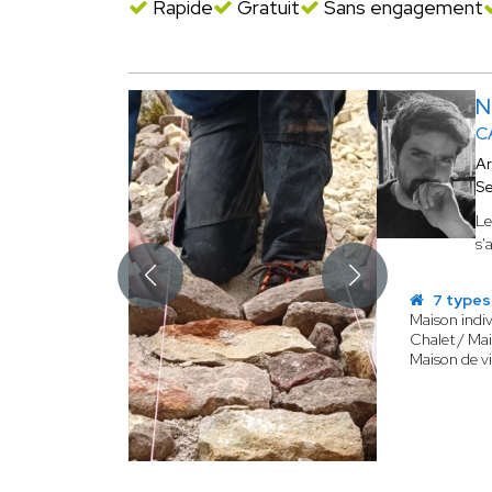
Rapide
Gratuit
Sans engagement
N
C
Ar
Se
L
s'
7 types
Maison indiv
Chalet / Mai
Maison de vi