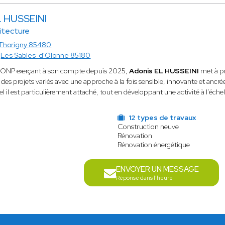
L HUSSEINI
itecture
Thorigny 85480
à
Les Sables-d'Olonne 85180
MONP exerçant à son compte depuis 2025,
Adonis EL HUSSEINI
met à pr
s projets variés avec une approche à la fois sensible, innovante et ancrée d
el il est particulièrement attaché, tout en développant une activité à l’échel
12 types de travaux
Construction neuve
Rénovation
Rénovation énergétique
ENVOYER UN MESSAGE
Réponse dans l'heure