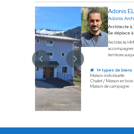
Adonis E
Adonis Arch
Architecte à
Se déplace 
Architecte H
accompagner de
territoire auqu
14 types de biens
Maison individuelle
Chalet / Maison en bois
Maison de campagne