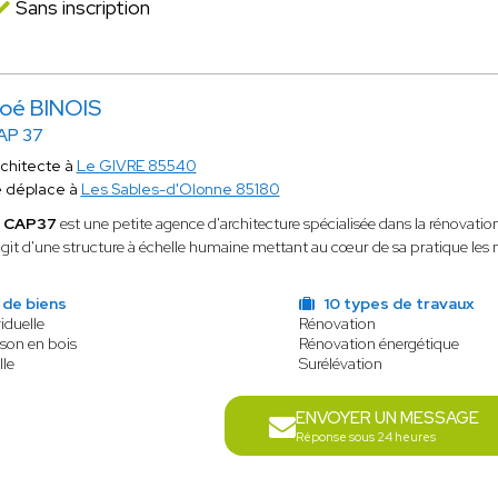
Sans inscription
oé BINOIS
AP 37
chitecte à
Le GIVRE 85540
 déplace à
Les Sables-d'Olonne 85180
e
CAP37
est une petite agence d'architecture spécialisée dans la rénovation, 
agit d'une structure à échelle humaine mettant au cœur de sa pratique les 
 de biens
10 types de travaux
iduelle
Rénovation
son en bois
Rénovation énergétique
lle
Surélévation
ENVOYER UN MESSAGE
Réponse sous 24 heures