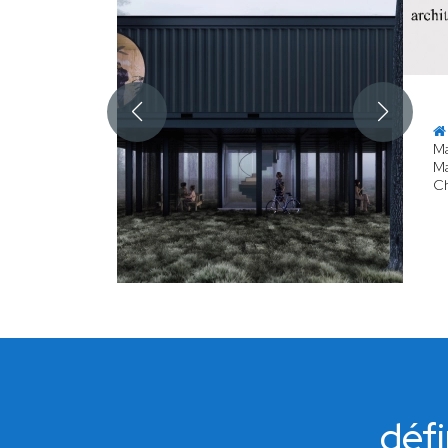
Ma
Ma
Ch
défi