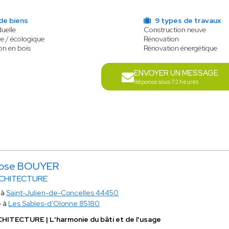
de biens
9 types de travaux
duelle
Construction neuve
e / écologique
Rénovation
on en bois
Rénovation énergétique
ENVOYER UN MESSAGE
Réponse sous 72 heures
ose BOUYER
RCHITECTURE
 à
Saint-Julien-de-Concelles 44450
e à
Les Sables-d'Olonne 85180
HITECTURE | L'harmonie du bâti et de l'usage