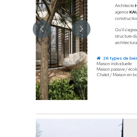
Architecte
agence
KA
construction
Qu'il s'agiss
structure di
architectur
26 types de bie
Maison individuelle
Maison passive / éco
Chalet / Maison en bo