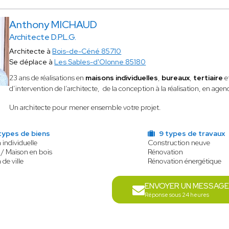
Anthony MICHAUD
Architecte D.P.L.G.
Architecte à
Bois-de-Céné 85710
Se déplace à
Les Sables-d'Olonne 85180
23 ans de réalisations en
maisons individuelles
,
bureaux
,
tertiaire
e
d’intervention de l’architecte, de la conception à la réalisation, en agenc
Un architecte pour mener ensemble votre projet.
types de biens
9 types de travaux
 individuelle
Construction neuve
 / Maison en bois
Rénovation
de ville
Rénovation énergétique
ENVOYER UN MESSAG
Réponse sous 24 heures