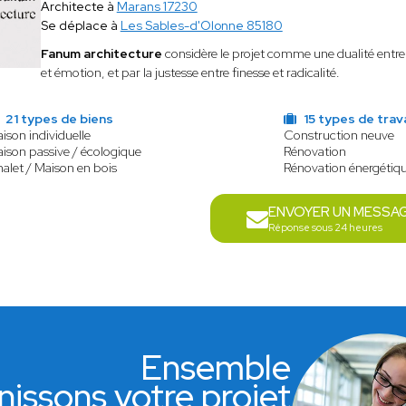
Architecte à
Marans 17230
Se déplace à
Les Sables-d'Olonne 85180
Fanum architecture
considère le projet comme une dualité entre in
et émotion, et par la justesse entre finesse et radicalité.
21 types de biens
15 types de trav
ison individuelle
Construction neuve
ison passive / écologique
Rénovation
alet / Maison en bois
Rénovation énergétiq
ENVOYER UN MESSA
Réponse sous 24 heures
Ensemble
nissons votre projet