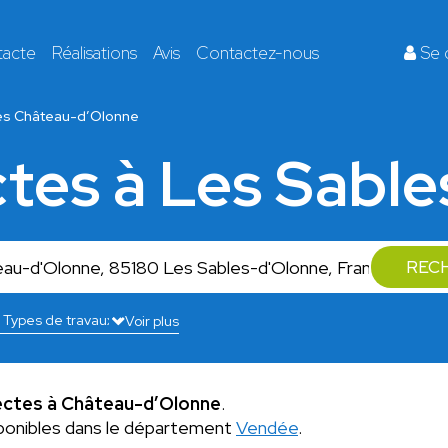
tacte
Réalisations
Avis
Contactez-nous
Se 
es Château-d’Olonne
ctes à Les Sabl
REC
Voir plus
ectes à Château-d’Olonne
.
ponibles dans le département
Vendée
.