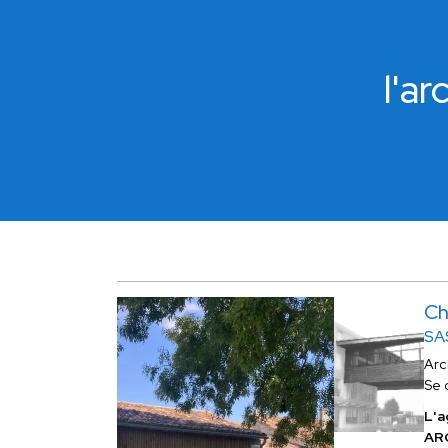
l'a
Ch
SA
Arc
Se 
L'a
AR