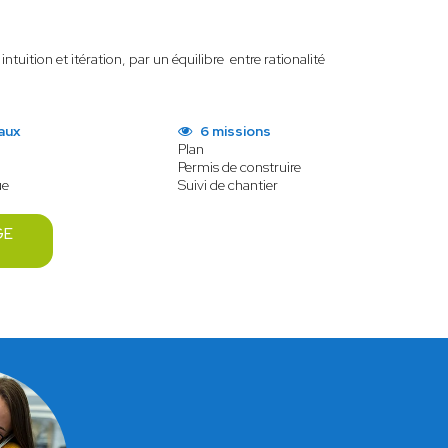
tuition et itération, par un équilibre entre rationalité
aux
6 missions
Plan
Permis de construire
ue
Suivi de chantier
GE