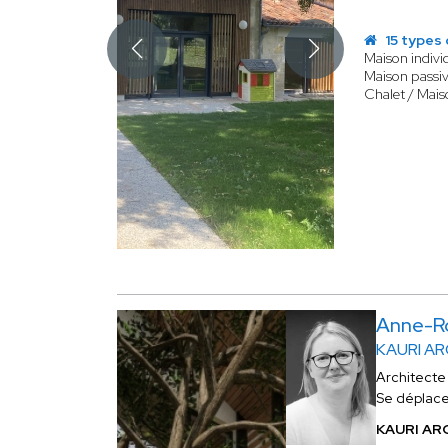
15 types 
Maison indivi
Maison passiv
Chalet / Mais
Anne-R
KAURI A
Architecte
Se déplac
KAURI ARC