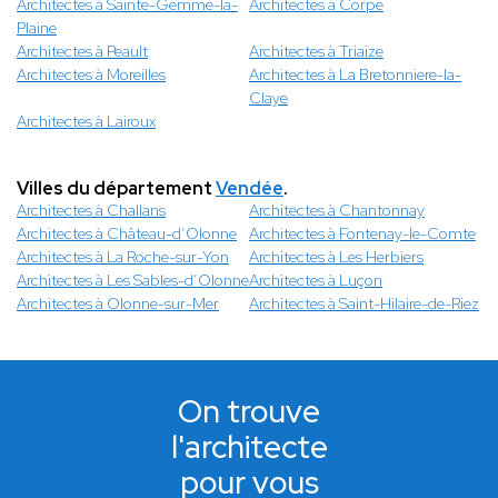
Architectes à Sainte-Gemme-la-
Architectes à Corpe
Plaine
Architectes à Peault
Architectes à Triaize
Architectes à Moreilles
Architectes à La Bretonniere-la-
Claye
Architectes à Lairoux
Villes du département
Vendée
.
Architectes à Challans
Architectes à Chantonnay
Architectes à Château-d’Olonne
Architectes à Fontenay-le-Comte
Architectes à La Roche-sur-Yon
Architectes à Les Herbiers
Architectes à Les Sables-d’Olonne
Architectes à Luçon
Architectes à Olonne-sur-Mer
Architectes à Saint-Hilaire-de-Riez
On trouve
l'architecte
pour vous