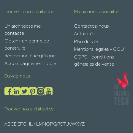
Trouver mon architecte
Mieux nous connaître
Un architecte me
Contactez-nous
contacte
Actualités
Obtenir un permis de
Plan du site
construire
Mentions légales - CGU
Rénovation énergétique
CGPS - conditions
Accompagnement projet
générales de vente
Suivez-nous
Trouver nos architectes
A
B
C
D
E
F
G
H
I
J
K
L
M
N
O
P
Q
R
S
T
U
V
W
X
Y
Z