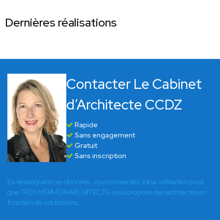
Dernières réalisations
Contacter Le Cabinet
d’Architecte CCDZ
Rapide
Sans engagement
Gratuit
Sans inscription
En renseignant ces données, vous consentez à leur utilisation pour
que TROUVERMONARCHITECTE vous propose des architectes en
fonction de vos besoins.