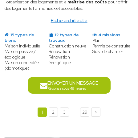
l'organisation des logements et la
maîtrise des coûts
pour offrir
des logements harmonieux et accessibles.
Fiche architecte
15 types de
12 types de
4 missions
biens
travaux
Plan
Maison individuelle
Construction neuve
Permis de construire
Maison passive /
Rénovation
Suivi de chantier
écologique
Rénovation
Maison connectée
énergétique
(domotique)
ENVOYER UN MESSAGE
Réponse sous 48 heures
...
1
2
3
29