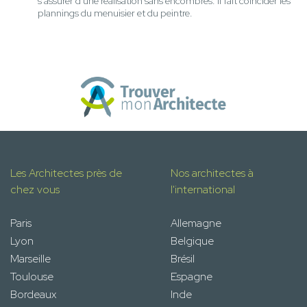
s'assurer d'une réalisation sans encombres. Il fait coïncider les
plannings du menuisier et du peintre.
Les Architectes près de
Nos architectes à
chez vous
l'international
Paris
Allemagne
Lyon
Belgique
Marseille
Brésil
Toulouse
Espagne
Bordeaux
Inde