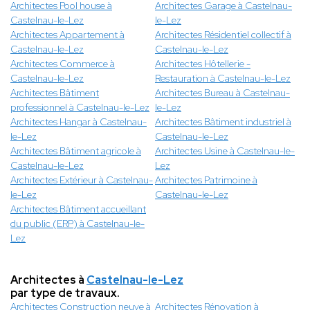
Architectes Pool house à
Architectes Garage à Castelnau-
Castelnau-le-Lez
le-Lez
Architectes Appartement à
Architectes Résidentiel collectif à
Castelnau-le-Lez
Castelnau-le-Lez
Architectes Commerce à
Architectes Hôtellerie -
Castelnau-le-Lez
Restauration à Castelnau-le-Lez
Architectes Bâtiment
Architectes Bureau à Castelnau-
professionnel à Castelnau-le-Lez
le-Lez
Architectes Hangar à Castelnau-
Architectes Bâtiment industriel à
le-Lez
Castelnau-le-Lez
Architectes Bâtiment agricole à
Architectes Usine à Castelnau-le-
Castelnau-le-Lez
Lez
Architectes Extérieur à Castelnau-
Architectes Patrimoine à
le-Lez
Castelnau-le-Lez
Architectes Bâtiment accueillant
du public (ERP) à Castelnau-le-
Lez
Architectes à
Castelnau-le-Lez
par type de travaux.
Architectes Construction neuve à
Architectes Rénovation à