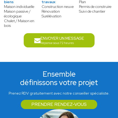
biens
travaux
Plan
Maison individuelle
Construction neuve
Permis de construire
Maison passive /
Rénovation
Suivi de chantier
écologique
Surélévation
Chalet / Maison en
bois
ENVOYER UN MESSAGE
Réponse sous 72 heures
Ensemble
définissons votre projet
Prenez RDV gratuitement avec notre conseiller spécialiste.
PRENDRE RENDEZ-VOUS