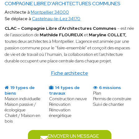
COMPAGNIE LIBRE D'ARCHITECTURES COMMUNES
Architecte à
Montpellier 34000
Se déplace à
Castelnau-le-Lez 34170
CLAC – Compagnie Libre d’Architectures Communes
– est née
de l’association de
Mathilde FLOUREUX
et
Maryline COLLET,
toutes deux architectes à Montpellier. L’agence est animée par une
passion commune pour le “faire-ensemble” et conçoit des espaces
de vie et de travail où l’humain, la collaboration et l’architecture
durable occupent une place centrale dans chaque projet.
Fiche architecte
19 types de
14 types de
6 missions
biens
travaux
Plan
Maison individuelle
Construction neuve
Permis de construire
Maison passive /
Rénovation
Suivi de chantier
écologique
Rénovation
Chalet / Maison en
énergétique
bois
ENVOYER UN MESSAGE