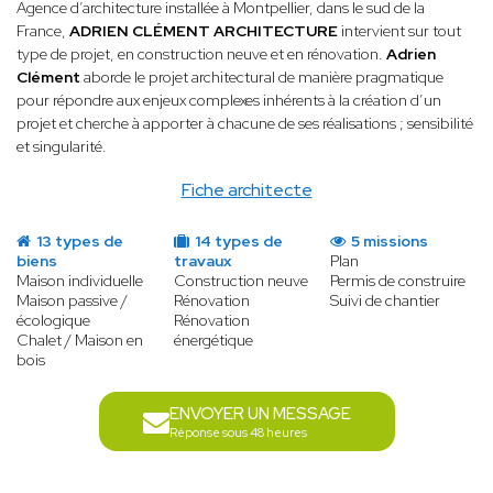
Agence d’architecture installée à Montpellier, dans le sud de la
France,
ADRIEN CLÉMENT ARCHITECTURE
intervient sur tout
type de projet, en construction neuve et en rénovation.
Adrien
Clément
aborde le projet architectural de manière pragmatique
pour répondre aux enjeux complexes inhérents à la création d’un
projet et cherche à apporter à chacune de ses réalisations ; sensibilité
et singularité.
Fiche architecte
13 types de
14 types de
5 missions
biens
travaux
Plan
Maison individuelle
Construction neuve
Permis de construire
Maison passive /
Rénovation
Suivi de chantier
écologique
Rénovation
Chalet / Maison en
énergétique
bois
ENVOYER UN MESSAGE
Réponse sous 48 heures