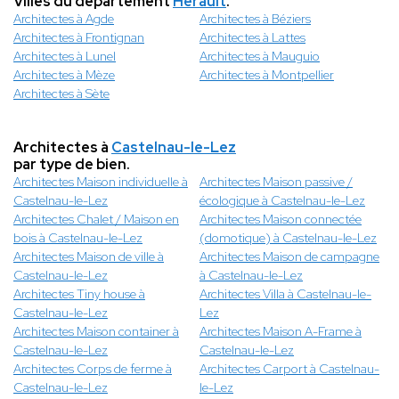
Villes du département
Hérault
.
Architectes à Agde
Architectes à Béziers
Architectes à Frontignan
Architectes à Lattes
Architectes à Lunel
Architectes à Mauguio
Architectes à Mèze
Architectes à Montpellier
Architectes à Sète
Architectes à
Castelnau-le-Lez
par type de bien.
Architectes Maison individuelle à
Architectes Maison passive /
Castelnau-le-Lez
écologique à Castelnau-le-Lez
Architectes Chalet / Maison en
Architectes Maison connectée
bois à Castelnau-le-Lez
(domotique) à Castelnau-le-Lez
Architectes Maison de ville à
Architectes Maison de campagne
Castelnau-le-Lez
à Castelnau-le-Lez
Architectes Tiny house à
Architectes Villa à Castelnau-le-
Castelnau-le-Lez
Lez
Architectes Maison container à
Architectes Maison A-Frame à
Castelnau-le-Lez
Castelnau-le-Lez
Architectes Corps de ferme à
Architectes Carport à Castelnau-
Castelnau-le-Lez
le-Lez