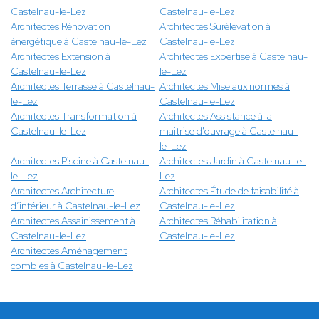
Castelnau-le-Lez
Castelnau-le-Lez
Architectes Rénovation
Architectes Surélévation à
énergétique à Castelnau-le-Lez
Castelnau-le-Lez
Architectes Extension à
Architectes Expertise à Castelnau-
Castelnau-le-Lez
le-Lez
Architectes Terrasse à Castelnau-
Architectes Mise aux normes à
le-Lez
Castelnau-le-Lez
Architectes Transformation à
Architectes Assistance à la
Castelnau-le-Lez
maitrise d'ouvrage à Castelnau-
le-Lez
Architectes Piscine à Castelnau-
Architectes Jardin à Castelnau-le-
le-Lez
Lez
Architectes Architecture
Architectes Étude de faisabilité à
d’intérieur à Castelnau-le-Lez
Castelnau-le-Lez
Architectes Assainissement à
Architectes Réhabilitation à
Castelnau-le-Lez
Castelnau-le-Lez
Architectes Aménagement
combles à Castelnau-le-Lez