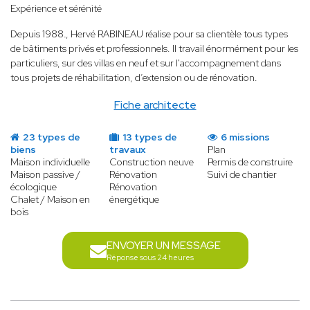
Expérience et sérénité
Depuis 1988
.
, Hervé RABINEAU réalise pour sa clientèle tous types
de bâtiments privés et professionnels. Il travail énormément pour les
particuliers, sur des villas en neuf et sur l'accompagnement dans
tous projets de réhabilitation, d’extension ou de rénovation.
Fiche architecte
23 types de
13 types de
6 missions
biens
travaux
Plan
Maison individuelle
Construction neuve
Permis de construire
Maison passive /
Rénovation
Suivi de chantier
écologique
Rénovation
Chalet / Maison en
énergétique
bois
ENVOYER UN MESSAGE
Réponse sous 24 heures