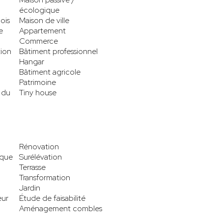
écologique
ois
Maison de ville
e
Appartement
Commerce
tion
Bâtiment professionnel
Hangar
Bâtiment agricole
Patrimoine
 du
Tiny house
Rénovation
ique
Surélévation
Terrasse
Transformation
Jardin
eur
Étude de faisabilité
Aménagement combles