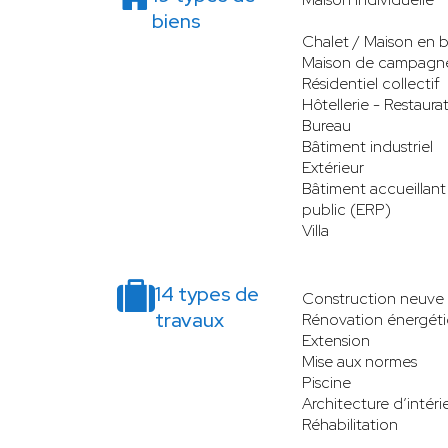
biens
Chalet / Maison en b
Maison de campagn
Résidentiel collectif
Hôtellerie - Restaura
Bureau
Bâtiment industriel
Extérieur
Bâtiment accueillant
public (ERP)
Villa
14 types de
Construction neuve
travaux
Rénovation énergét
Extension
Mise aux normes
Piscine
Architecture d’intéri
Réhabilitation