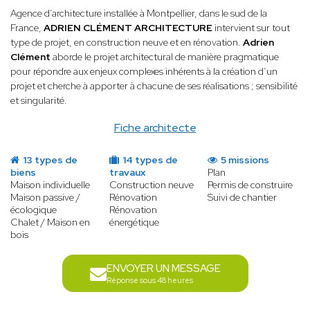
Agence d’architecture installée à Montpellier, dans le sud de la
France,
ADRIEN CLÉMENT ARCHITECTURE
intervient sur tout
type de projet, en construction neuve et en rénovation.
Adrien
Clément
aborde le projet architectural de manière pragmatique
pour répondre aux enjeux complexes inhérents à la création d’un
projet et cherche à apporter à chacune de ses réalisations ; sensibilité
et singularité.
Fiche architecte
13 types de
14 types de
5 missions
biens
travaux
Plan
Maison individuelle
Construction neuve
Permis de construire
Maison passive /
Rénovation
Suivi de chantier
écologique
Rénovation
Chalet / Maison en
énergétique
bois
ENVOYER UN MESSAGE
Réponse sous 48 heures