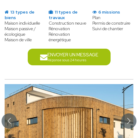
13 types de
11 types de
6 missions
biens
travaux
Plan
Maison individuelle
Construction neuve
Permis de construire
Maison passive /
Rénovation
Suivi de chantier
écologique
Rénovation
Maison de ville
énergétique
ENVOYER UN MESSAGE
Réponse sous 24 heures