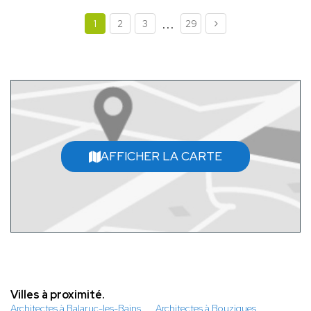
...
1
2
3
29
AFFICHER LA CARTE
Villes à proximité.
Architectes à Balaruc-les-Bains
Architectes à Bouzigues