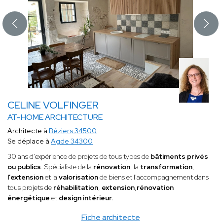
CELINE VOLFINGER
AT-HOME ARCHITECTURE
Architecte à
Béziers 34500
Se déplace à
Agde 34300
30 ans d’expérience de projets de tous types de
bâtiments privés
ou publics
. Spécialiste de la
rénovation
, la
transformation
,
l’extension
et la
valorisation
de biens et l'accompagnement dans
tous projets de
réhabilitation
,
extension
,
rénovation
énergétique
et
design intérieur.
Fiche architecte