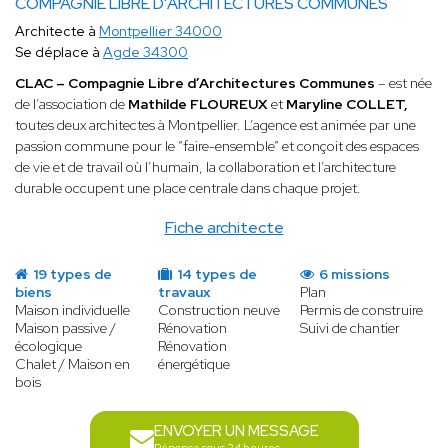
COMPAGNIE LIBRE D'ARCHITECTURES COMMUNES
Architecte à
Montpellier 34000
Se déplace à
Agde 34300
CLAC – Compagnie Libre d’Architectures Communes
– est née
de l’association de
Mathilde FLOUREUX
et
Maryline COLLET,
toutes deux architectes à Montpellier. L’agence est animée par une
passion commune pour le “faire-ensemble” et conçoit des espaces
de vie et de travail où l’humain, la collaboration et l’architecture
durable occupent une place centrale dans chaque projet.
Fiche architecte
19 types de
14 types de
6 missions
biens
travaux
Plan
Maison individuelle
Construction neuve
Permis de construire
Maison passive /
Rénovation
Suivi de chantier
écologique
Rénovation
Chalet / Maison en
énergétique
bois
ENVOYER UN MESSAGE