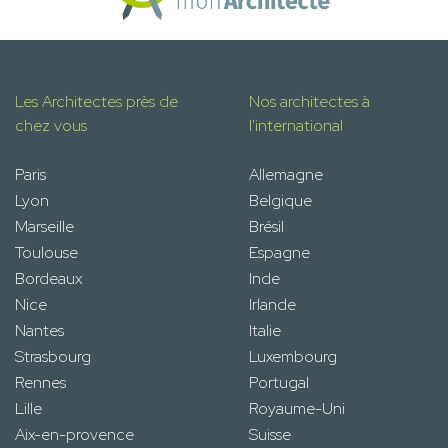
Les Architectes près de
Nos architectes à
chez vous
l'international
Paris
Allemagne
Lyon
Belgique
Marseille
Brésil
Toulouse
Espagne
Bordeaux
Inde
Nice
Irlande
Nantes
Italie
Strasbourg
Luxembourg
Rennes
Portugal
Lille
Royaume-Uni
Aix-en-provence
Suisse