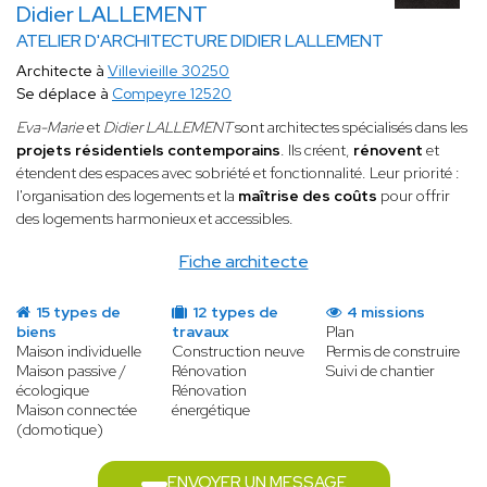
Didier LALLEMENT
ATELIER D'ARCHITECTURE DIDIER LALLEMENT
Architecte à
Villevieille 30250
Se déplace à
Compeyre 12520
Eva-Marie
et
Didier LALLEMENT
sont architectes spécialisés dans les
projets résidentiels contemporains
. Ils créent,
rénovent
et
étendent des espaces avec sobriété et fonctionnalité. Leur priorité :
l'organisation des logements et la
maîtrise des coûts
pour offrir
des logements harmonieux et accessibles.
Fiche architecte
15 types de
12 types de
4 missions
biens
travaux
Plan
Maison individuelle
Construction neuve
Permis de construire
Maison passive /
Rénovation
Suivi de chantier
écologique
Rénovation
Maison connectée
énergétique
(domotique)
ENVOYER UN MESSAGE