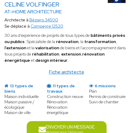
CELINE VOLFINGER
AT-HOME ARCHITECTURE
Architecte à
Béziers 34500
Se déplace à
Compeyre 12520
30 ans d’expérience de projets de tous types de
bâtiments privés
ou publics
. Spécialiste de la
rénovation
, la
transformation
,
l’extension
et la
valorisation
de biens et l'accompagnement dans
tous projets de
réhabilitation
,
extension
,
rénovation
énergétique
et
design intérieur.
Fiche architecte
13 types de
11 types de
6 missions
biens
travaux
Plan
Maison individuelle
Construction neuve
Permis de construire
Maison passive /
Rénovation
Suivi de chantier
écologique
Rénovation
Maison de ville
énergétique
ENVOYER UN MESSAGE
Réponse sous 24 heures