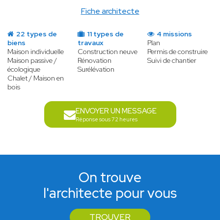
Fiche architecte
22 types de
11 types de
4 missions
biens
travaux
Plan
Maison individuelle
Construction neuve
Permis de construire
Maison passive /
Rénovation
Suivi de chantier
écologique
Surélévation
Chalet / Maison en
bois
ENVOYER UN MESSAGE
Réponse sous 72 heures
On trouve
l'architecte pour vous
TROUVER