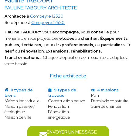
Pauline TABOURY
PAULINE TABOURY ARCHITECTE
Architecte à
Compeyre 12520
Se déplace à
Compeyre 12520
Pauline TABOURY
vous
accompagne
, vous
conseille
pour
mener à bien vos projets, des
études
au
chantier
.
Équipements
publics, tertiaires,
pour
des
professionnels,
ou
particuliers.
En
neuf
ou
rénovation. Extensions, réhabilitations,
transformations
… Chaque proposition de mission sera adaptée à
votre besoin.
Fiche architecte
11 types de
9 types de
4 missions
biens
travaux
Plan
Maison individuelle
Construction neuve
Permis de construire
Maison passive /
Rénovation
Suivi de chantier
écologique
Rénovation
Maison de ville
énergétique
ENVOYER UN MESSAGE