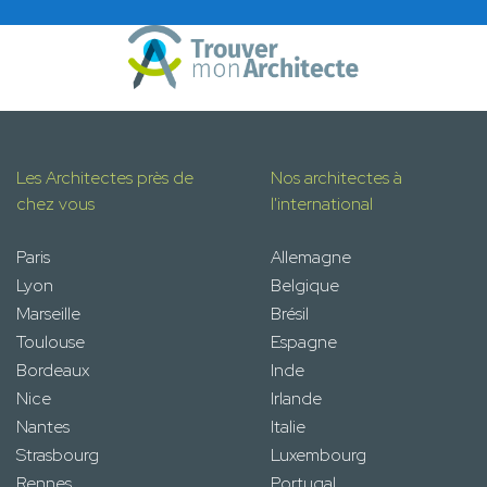
Les Architectes près de
Nos architectes à
chez vous
l'international
Paris
Allemagne
Lyon
Belgique
Marseille
Brésil
Toulouse
Espagne
Bordeaux
Inde
Nice
Irlande
Nantes
Italie
Strasbourg
Luxembourg
Rennes
Portugal