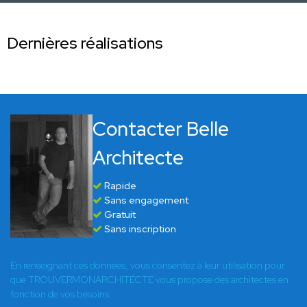
Dernières réalisations
Contacter Belle
Architecte
Rapide
Sans engagement
Gratuit
Sans inscription
En renseignant ces données, vous consentez à leur utilisation pour
que TROUVERMONARCHITECTE vous propose des architectes en
fonction de vos besoins.