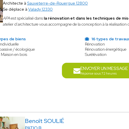
Architecte à
Sauveterre-de-Rouergue 12800
Se déplace à
Valady 12330
APA
est spécialisé
dans
la rénovation et dans les techniques de mi
atelier d’architecture vous accompagne de la conception à la réalisation 
ypes de biens
16 types de travau
ndividuelle
Rénovation
passive / écologique
Rénovation énergétique
 Maison en bois
Surélévation
ENVOYER UN MESSAGE
Réponse sous 72 heures
Benoît SOULIÉ
PATIO B