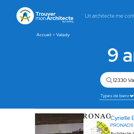
Un architecte me con
Accueil
Valady
9 a
Cyrielle
PRONAOS
Architecte 