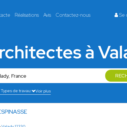
tacte
Réalisations
Avis
Contactez-nous
Se 
rchitectes à Va
REC
Voir plus
 ESPINASSE
à
Valady 12330