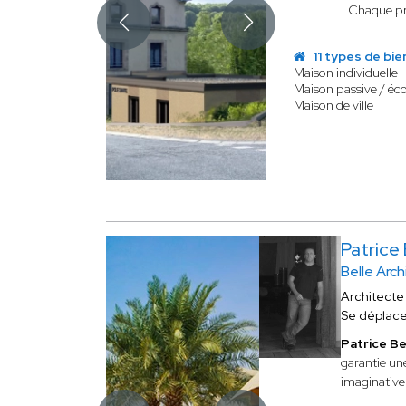
Chaque pro
11 types de bie
Maison individuelle
Maison passive / éc
Maison de ville
Patrice
Belle Arc
Architecte
Se déplac
Patrice Be
garantie un
imaginative