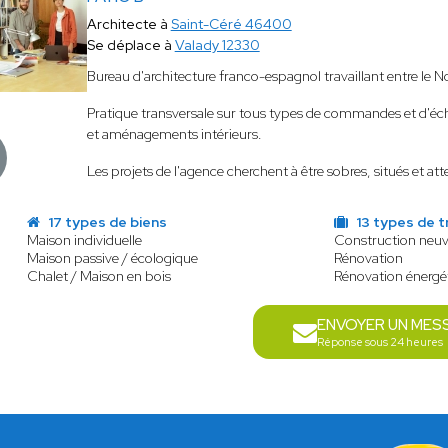
Architecte à
Saint-Céré 46400
Se déplace à
Valady 12330
Bureau d'architecture franco-espagnol travaillant entre le N
Pratique transversale sur tous types de commandes et d'éche
et aménagements intérieurs.
Les projets de l'agence cherchent à être sobres, situés et at
17 types de biens
13 types de t
Maison individuelle
Construction neu
Maison passive / écologique
Rénovation
Chalet / Maison en bois
Rénovation énergé
ENVOYER UN MES
Réponse sous 24 heures