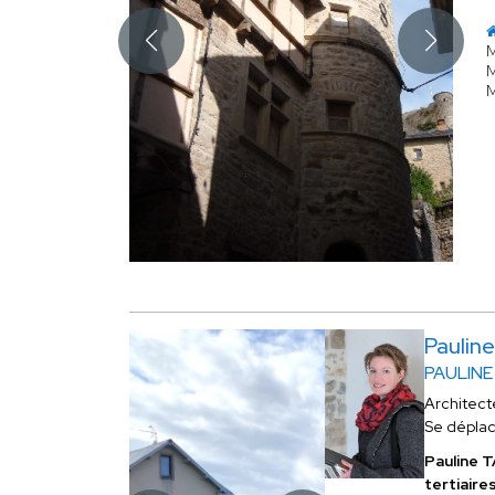
M
M
M
Pauli
PAULINE
Architect
Se dépla
Pauline
tertiaire