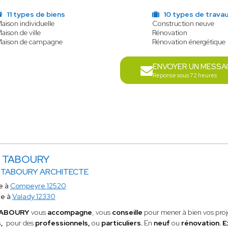
11 types de biens
10 types de trava
aison individuelle
Construction neuve
aison de ville
Rénovation
aison de campagne
Rénovation énergétique
ENVOYER UN MESSA
Réponse sous 72 heures
ne TABOURY
 TABOURY ARCHITECTE
e à
Compeyre 12520
ce à
Valady 12330
 TABOURY
vous
accompagne
, vous
conseille
pour mener à bien vos proj
s,
pour
des
professionnels,
ou
particuliers.
En
neuf
ou
rénovation. E