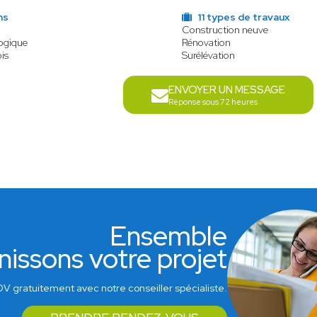
ns
11 types de travaux
Construction neuve
logique
Rénovation
is
Surélévation
ENVOYER UN MESSAGE
Réponse sous 72 heures
Ensemble
nissons votre projet
V gratuitement avec notre conseiller spécialiste.