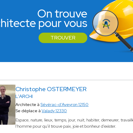
On trouve
rchitecte pour vous
TROUVER
Christophe OSTERMEYER
L'ARCHI
Architecte à
Sévérac-d'Aveyron 12150
Se déplace à
Valady 12330
Espace, nature, lieux, temps, jour, nuit, habiter, demeurer, travaill
l'homme pour qu'il trouve paix, joie et bonheur d'exister.