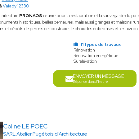
 à
Valady 12330
chitecture
PRONAOS
œuvre pour la
restauration et la sauvegarde du patr
numents historiques, belles demeures, mais aussi granges et maisons rur
s et dépôts de permis de construire, le choix des entreprises et le suivi du 
s
11 types de travaux
Rénovation
Rénovation énergétique
Surélévation
ENVOYER UN MESSAGE
Réponse dans l'heure
Coline LE POEC
SARL Atelier Pugétois d'Architecture