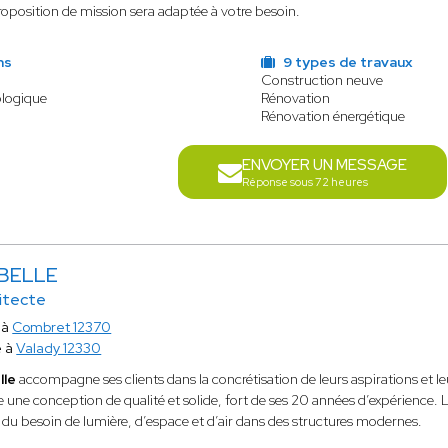
position de mission sera adaptée à votre besoin.
ns
9 types de travaux
Construction neuve
ologique
Rénovation
Rénovation énergétique
ENVOYER UN MESSAGE
Réponse sous 72 heures
 BELLE
hitecte
 à
Combret 12370
e à
Valady 12330
lle
accompagne ses clients dans la concrétisation de leurs aspirations et leu
e une conception de qualité et solide, fort de ses 20 années d’expérience.
 du besoin de lumière, d’espace et d’air dans des structures modernes.