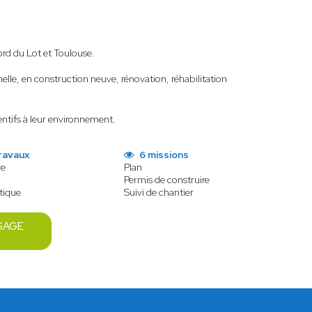
ord du Lot et Toulouse.
lle, en construction neuve, rénovation, réhabilitation
tentifs à leur environnement.
ravaux
6 missions
ve
Plan
Permis de construire
tique
Suivi de chantier
SAGE