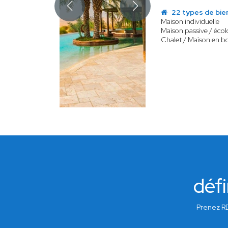
22 types de bie
Maison individuelle
Maison passive / éco
Chalet / Maison en bo
défi
Prenez RD