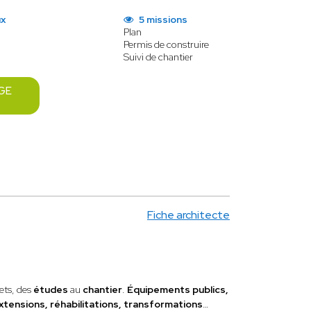
ux
5 missions
Plan
Permis de construire
Suivi de chantier
GE
Fiche architecte
ets, des
études
au
chantier
.
Équipements publics,
xtensions, réhabilitations, transformations
…