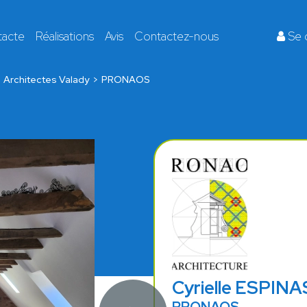
tacte
Réalisations
Avis
Contactez-nous
Se 
Architectes Valady
PRONAOS
Cyrielle ESPIN