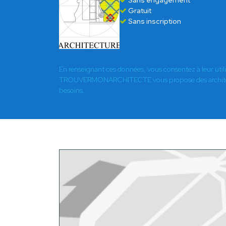
Sans engagement
Gratuit
Sans inscription
En renseignant ces données, vous consentez à leur util
TROUVERMONARCHITECTE vous propose des architect
besoins.