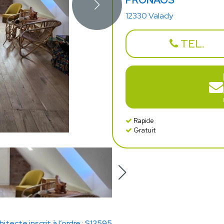
PRONAOS
12330 Valady
TEL.
Rapide
Gratuit
hitecte inscrit à l’ordre : S13595