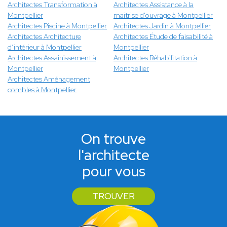
Architectes Transformation à
Architectes Assistance à la
Montpellier
maitrise d'ouvrage à Montpellier
Architectes Piscine à Montpellier
Architectes Jardin à Montpellier
Architectes Architecture
Architectes Étude de faisabilité à
d’intérieur à Montpellier
Montpellier
Architectes Assainissement à
Architectes Réhabilitation à
Montpellier
Montpellier
Architectes Aménagement
combles à Montpellier
On trouve
l'architecte
pour vous
TROUVER