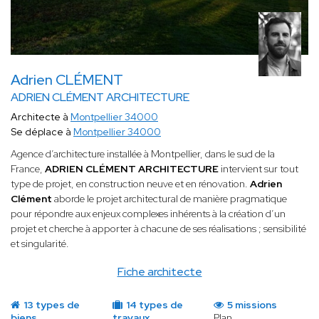
Adrien CLÉMENT
ADRIEN CLÉMENT ARCHITECTURE
Architecte à
Montpellier 34000
Se déplace à
Montpellier 34000
Agence d’architecture installée à Montpellier, dans le sud de la
France,
ADRIEN CLÉMENT ARCHITECTURE
intervient sur tout
type de projet, en construction neuve et en rénovation.
Adrien
Clément
aborde le projet architectural de manière pragmatique
pour répondre aux enjeux complexes inhérents à la création d’un
projet et cherche à apporter à chacune de ses réalisations ; sensibilité
et singularité.
Fiche architecte
13 types de
14 types de
5 missions
biens
travaux
Plan