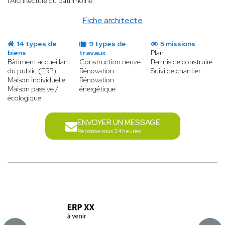
l’Architecture du patrimoine.
Fiche architecte
14 types de
9 types de
5 missions
biens
travaux
Plan
Bâtiment accueillant
Construction neuve
Permis de construire
du public (ERP)
Rénovation
Suivi de chantier
Maison individuelle
Rénovation
Maison passive /
énergétique
écologique
ENVOYER UN MESSAGE
Réponse sous 24 heures