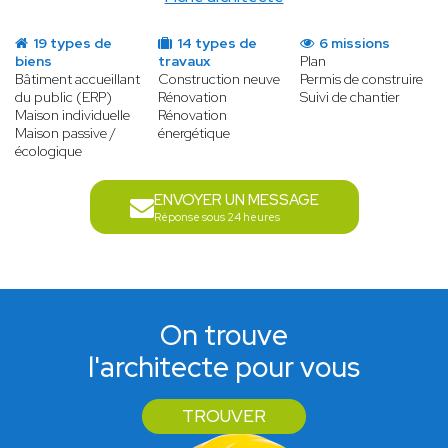
19 types de
14 types de
6 missions
biens
travaux
Plan
Bâtiment accueillant
Construction neuve
Permis de construire
du public (ERP)
Rénovation
Suivi de chantier
Maison individuelle
Rénovation
Maison passive /
énergétique
écologique
ENVOYER UN MESSAGE
Réponse sous 24 heures
On trouve
l'architecte pour vous
TROUVER