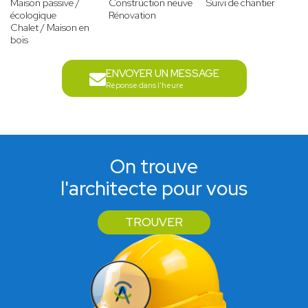
Maison passive /
Construction neuve
Suivi de chantier
écologique
Rénovation
Chalet / Maison en
bois
ENVOYER UN MESSAGE
Réponse dans l'heure
On trouve
l'architecte pour vous
TROUVER