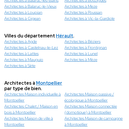
Architectes à Balaruc-les-Bains
Architectes à Bouzigues
Architectes à Balaruc-le-Vieux
Architectes à Meze
Architectes à Loupian
Architectes à Poussan
Architectes à Gigean
Architectes à Vic-la-Gardiole
Villes du département
Hérault
.
Architectes à Agde
Architectes à Béziers
Architectes à Castelnau-le-Lez
Architectes à Frontignan
Architectes à Lattes
Architectes à Lunel
Architectes à Mauguio
Architectes à Mèze
Architectes à Sète
Architectes à
Montpellier
par type de bien.
Architectes Maison individuelle à
Architectes Maison passive /
Montpellier
écologique à Montpellier
Architectes Chalet / Maison en
Architectes Maison connectée
bois à Montpellier
(domotique) à Montpellier
Architectes Maison de ville à
Architectes Maison de campagne
Montpellier
à Montpellier