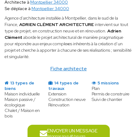
Architecte à
Montpellier 34000
Se déplace à
Montpellier 34000
Agence d’architecture installée à Montpellier, dans le sud de la
France,
ADRIEN CLÉMENT ARCHITECTURE
intervient sur tout
type de projet, en construction neuve et en rénovation.
Adrien
Clément
aborde le projet architectural de manière pragmatique
pour répondre aux enjeux complexes inhérents à la création d’un
projet et cherche à apporter à chacune de ses réalisations ; sensibilité
et singularité.
Fiche architecte
13 types de
14 types de
5 missions
biens
travaux
Plan
Maison individuelle
Extension
Permis de construire
Maison passive /
Construction neuve
Suivi de chantier
écologique
Rénovation
Chalet / Maison en
bois
ENVOYER UN MESSAGE
Réponse sous 48 heures