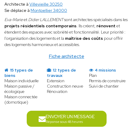
Architecte à
Villevieille 30250
Se déplace à
Montpellier 34000
Eva-Marie
et
Didier LALLEMENT
sont architectes spécialisés dans les
projets résidentiels contemporains
. Ils créent,
rénovent
et
étendent des espaces avec sobriété et fonctionnalité. Leur priorité :
l'organisation des logements et la
maîtrise des coûts
pour offrir
des logements harmonieux et accessibles.
Fiche architecte
15 types de
12 types de
4 missions
biens
travaux
Plan
Maison individuelle
Extension
Permis de construire
Maison passive /
Construction neuve
Suivi de chantier
écologique
Rénovation
Maison connectée
(domotique)
ENVOYER UN MESSAGE
Réponse sous 48 heures