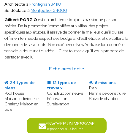
Architecte à
Frontignan 34110
Se déplace à
Montpellier 34000
Gilbert PORZIO
est un architecte toujours passionné par son
métier. De la promotion immobilière aux villas, des projets
spécifiques aux études, il essaye de donner le meilleur que'il puisse
offrir en termes de respect des budgets, d'esthétique, et de coller à la
demande de ses clients. Son expérience New Yorkaise lui a donné le
sens de la rigueur et du détail. C'est tout cela qu'il vous propose de
partager avec lui.
Fiche architecte
24 types de
12 types de
6 missions
biens
travaux
Plan
Pool house
Construction neuve
Permis de construire
Maison individuelle
Rénovation
Suivi de chantier
Chalet / Maison en
Surélévation
bois
ENVOYER UN MESSAGE
Réponse sous 24 heures