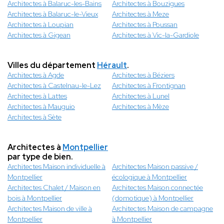
Architectes à Balaruc-les-Bains
Architectes à Bouzigues
Architectes à Balaruc-le-Vieux
Architectes à Meze
Architectes à Loupian
Architectes à Poussan
Architectes à Gigean
Architectes à Vic-la-Gardiole
Villes du département
Hérault
.
Architectes à Agde
Architectes à Béziers
Architectes à Castelnau-le-Lez
Architectes à Frontignan
Architectes à Lattes
Architectes à Lunel
Architectes à Mauguio
Architectes à Mèze
Architectes à Sète
Architectes à
Montpellier
par type de bien.
Architectes Maison individuelle à
Architectes Maison passive /
Montpellier
écologique à Montpellier
Architectes Chalet / Maison en
Architectes Maison connectée
bois à Montpellier
(domotique) à Montpellier
Architectes Maison de ville à
Architectes Maison de campagne
Montpellier
à Montpellier