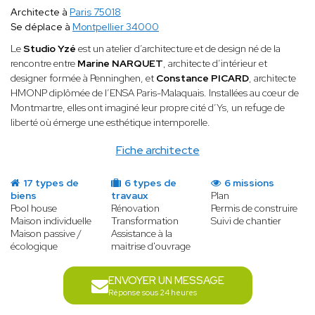
Architecte à
Paris 75018
Se déplace à
Montpellier 34000
Le
Studio Yzé
est un atelier d’architecture et de design né de la
rencontre entre
Marine NARQUET
, architecte d’intérieur et
designer formée à Penninghen, et
Constance PICARD
, architecte
HMONP diplômée de l’ENSA Paris-Malaquais. Installées au cœur de
Montmartre, elles ont imaginé leur propre cité d’Ys, un refuge de
liberté où émerge une esthétique intemporelle.
Fiche architecte
17 types de
6 types de
6 missions
biens
travaux
Plan
Pool house
Rénovation
Permis de construire
Maison individuelle
Transformation
Suivi de chantier
Maison passive /
Assistance à la
écologique
maitrise d'ouvrage
ENVOYER UN MESSAGE
Réponse sous 24 heures