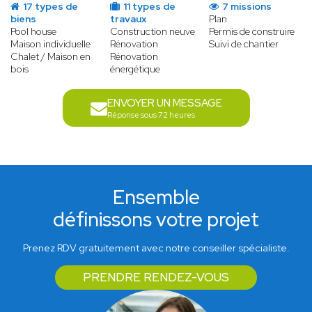
17 types de
11 types de
7 missions
biens
travaux
Plan
Pool house
Construction neuve
Permis de construire
Maison individuelle
Rénovation
Suivi de chantier
Chalet / Maison en
Rénovation
bois
énergétique
ENVOYER UN MESSAGE
Réponse sous 72 heures
Ensemble
définissons votre projet
Prenez RDV gratuitement avec notre conseiller spécialiste.
PRENDRE RENDEZ-VOUS