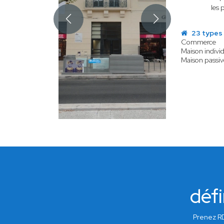
les 
23 types 
Commerce
Maison individ
Maison passiv
défi
Prenez RD