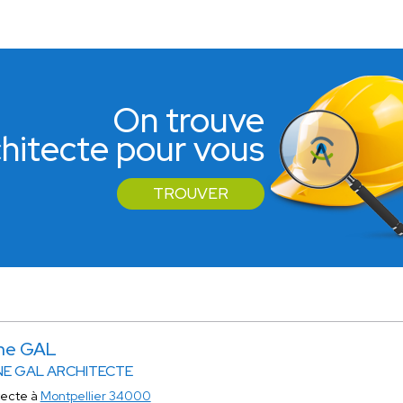
On trouve
rchitecte pour vous
TROUVER
ine GAL
NE GAL ARCHITECTE
tecte à
Montpellier 34000