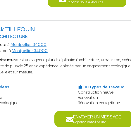
Réponse sous 48 heures
ck TILLEQUIN
RCHITECTURE
ecte à
Montpellier 34000
lace à
Montpellier 34000
chitecture
est une agence pluridisciplinaire (architecture, urbanisme, scéno
orte de plus de 25 ans d'expérience, animée par un engagement écologique 
elle et sur mesure.
biens
10 types de travaux
Construction neuve
le
Rénovation
écologique
Rénovation énergétique
ENVOYER UN MESSAGE
Réponse dans l'heure