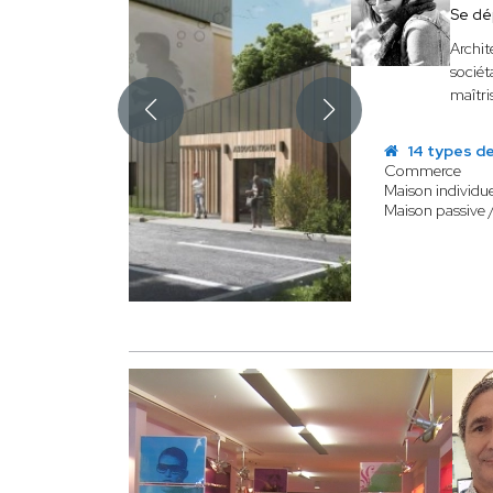
Se dé
Archit
sociét
maîtri
14 types de
Commerce
Maison individue
Maison passive 