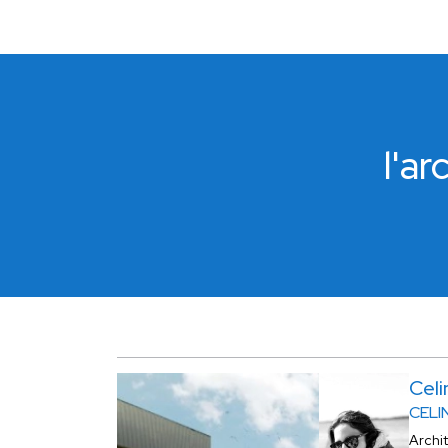
l'a
Cel
CELI
Archi