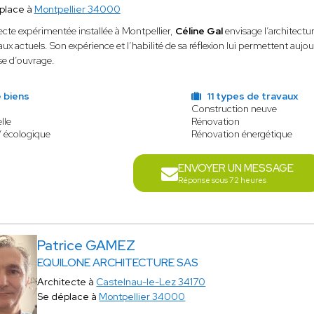
place à
Montpellier 34000
ecte expérimentée installée à Montpellier,
Céline Gal
envisage l’architect
aux actuels. Son expérience et l’habilité de sa réflexion lui permettent aujour
se d’ouvrage.
 biens
11 types de travaux
Construction neuve
lle
Rénovation
/ écologique
Rénovation énergétique
ENVOYER UN MESSAGE
Réponse sous 72 heures
Patrice GAMEZ
EQUILONE ARCHITECTURE SAS
Architecte à
Castelnau-le-Lez 34170
Se déplace à
Montpellier 34000