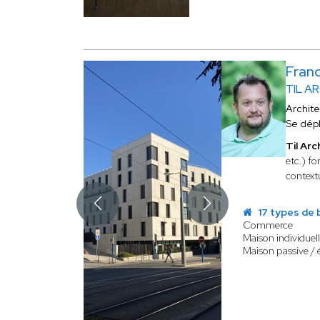
Fran
TIL A
Archit
Se dép
Til Ar
etc.) f
contextu
17 types de 
Commerce
Maison individuel
Maison passive / 