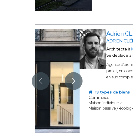
Adrien 
ADRIEN CL
Architecte à
Se déplace à
Agence d’archit
projet, en con
enjeux complexe
13 types de biens
Commerce
Maison individuelle
Maison passive / écolog