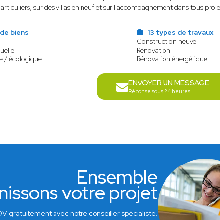
particuliers, sur des villas en neuf et sur l'accompagnement dans tous proje
de biens
13 types de travaux
Construction neuve
uelle
Rénovation
e / écologique
Rénovation énergétique
ENVOYER UN MESSAGE
Réponse sous 24 heures
Ensemble
nissons votre projet
V gratuitement avec notre conseiller spécialiste.