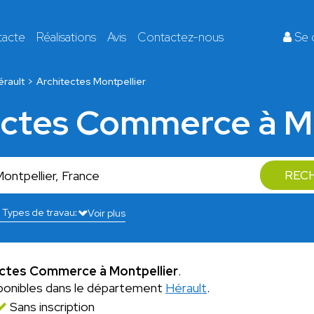
tacte
Réalisations
Avis
Contactez-nous
Se 
érault
Architectes Montpellier
ectes Commerce à M
REC
Voir plus
ectes Commerce à Montpellier
.
ponibles dans le département
Hérault
.
Sans inscription