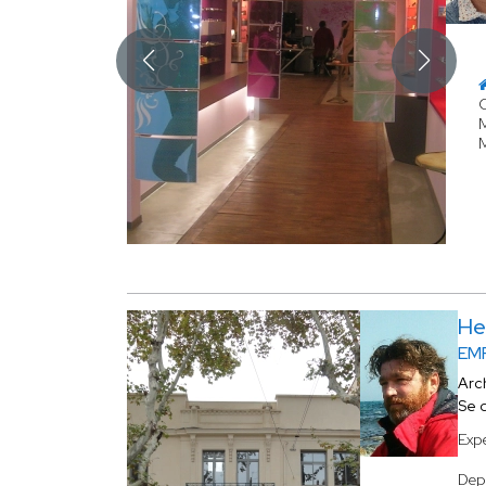
M
M
He
EM
Arc
Se 
Expé
Dep