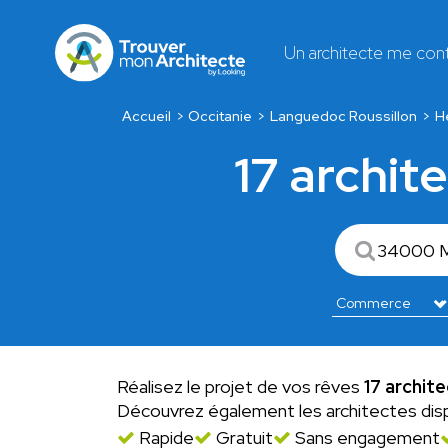
Un architecte me con
Accueil
Occitanie
Languedoc Roussillon
H
17 archit
Réalisez le projet de vos rêves
17 archit
Découvrez également les architectes dis
Rapide
Gratuit
Sans engagement