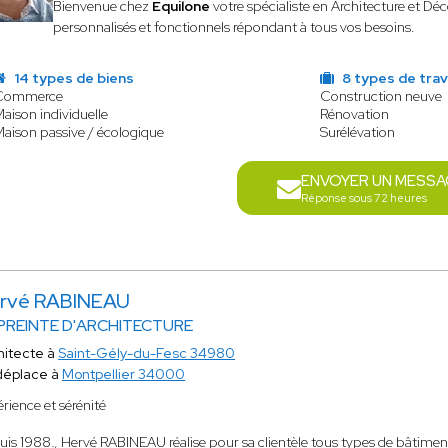
Bienvenue chez
Equilone
votre spécialiste en Architecture et Dé
personnalisés et fonctionnels répondant à tous vos besoins.
14 types de biens
8 types de tra
Commerce
Construction neuve
aison individuelle
Rénovation
aison passive / écologique
Surélévation
ENVOYER UN MESSA
Réponse sous 72 heures
rvé RABINEAU
PREINTE D'ARCHITECTURE
hitecte à
Saint-Gély-du-Fesc 34980
déplace à
Montpellier 34000
rience et sérénité
uis 1988
.
, Hervé RABINEAU réalise pour sa clientèle tous types de bâtiment