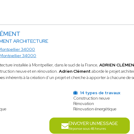
CLÉMENT
ÉMENT ARCHITECTURE
Montpellier 34000
Montpellier 34000
ecture installée à Montpellier, dans le sud de la France,
ADRIEN CLÉME
struction neuve et en rénovation.
Adrien Clément
aborde le projet archit
s inhérents à la création d’un projet et cherche à apporter à chacune de ses r
14 types de travaux
Construction neuve
Rénovation
ique
Rénovation énergétique
ENVOYER UN MESSAGE
Réponse sous 48 heures