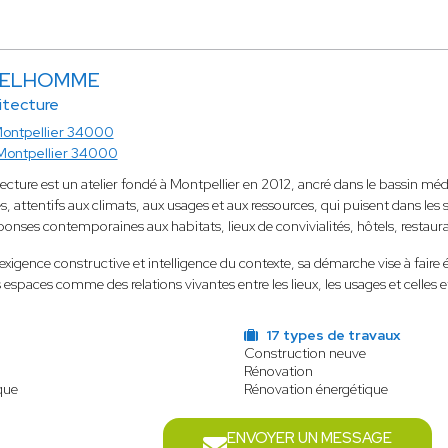
 DELHOMME
itecture
ontpellier 34000
Montpellier 34000
ture est un atelier fondé à Montpellier en 2012, ancré dans le bassin méd
s, attentifs aux climats, aux usages et aux ressources, qui puisent dans les s
onses contemporaines aux habitats, lieux de convivialités, hôtels, restaurants
 exigence constructive et intelligence du contexte, sa démarche vise à fair
 espaces comme des relations vivantes entre les lieux, les usages et celles e
17 types de travaux
Construction neuve
Rénovation
que
Rénovation énergétique
ENVOYER UN MESSAGE