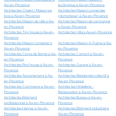
Aix-en-Provence
écologique à Aix-en-Provence
Architectes Chalet / Maison en
Architectes Maison connectée
bois à Aix-en-Provence
(domotique) à Aix-en-Provence
Architectes Maison de ville à Aix-
Architectes Maison de campagne
en-Provence
à Aix-en-Provence
Architectes Tiny house à Aix-en-
Architectes Villa à Aix-en-Provence
Provence
Architectes Maison container à
Architectes Maison A-Frame à Aix-
Aix-en-Provence
en-Provence
Architectes Corps de ferme à Aix-
Architectes Carport à Aix-en-
en-Provence
Provence
Architectes Pool house à Aix-en-
Architectes Garage à Aix-en-
Provence
Provence
Architectes Appartement à Aix-
Architectes Résidentiel collectif à
en-Provence
Aix-en-Provence
Architectes Commerce à Aix-en-
Architectes Hôtellerie -
Provence
Restauration à Aix-en-Provence
Architectes Bâtiment
Architectes Bureau à Aix-en-
professionnel à Aix-en-Provence
Provence
Architectes Hangar à Aix-en-
Architectes Bâtiment industriel à
Provence
Aix-en-Provence