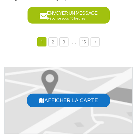
ENVOYER UN MESSAGE
Réponse sous 48 heures
...
1
2
3
15
AFFICHER LA CARTE