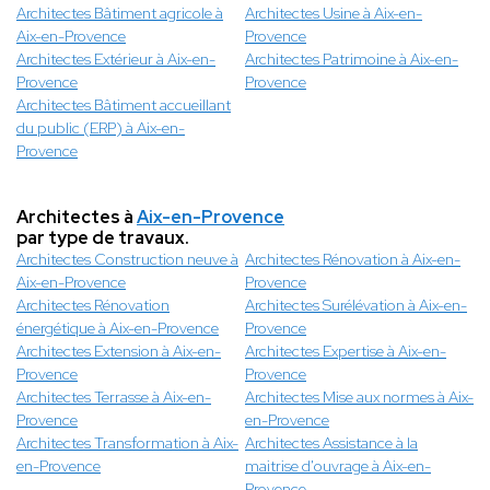
Architectes Bâtiment agricole à
Architectes Usine à Aix-en-
Aix-en-Provence
Provence
Architectes Extérieur à Aix-en-
Architectes Patrimoine à Aix-en-
Provence
Provence
Architectes Bâtiment accueillant
du public (ERP) à Aix-en-
Provence
Architectes à
Aix-en-Provence
par type de travaux.
Architectes Construction neuve à
Architectes Rénovation à Aix-en-
Aix-en-Provence
Provence
Architectes Rénovation
Architectes Surélévation à Aix-en-
énergétique à Aix-en-Provence
Provence
Architectes Extension à Aix-en-
Architectes Expertise à Aix-en-
Provence
Provence
Architectes Terrasse à Aix-en-
Architectes Mise aux normes à Aix-
Provence
en-Provence
Architectes Transformation à Aix-
Architectes Assistance à la
en-Provence
maitrise d'ouvrage à Aix-en-
Provence