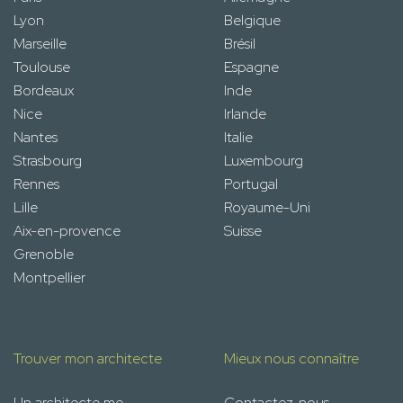
Lyon
Belgique
Marseille
Brésil
Toulouse
Espagne
Bordeaux
Inde
Nice
Irlande
Nantes
Italie
Strasbourg
Luxembourg
Rennes
Portugal
Lille
Royaume-Uni
Aix-en-provence
Suisse
Grenoble
Montpellier
Trouver mon architecte
Mieux nous connaître
Un architecte me
Contactez-nous