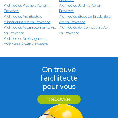
Architectes Piscine à Aix-en-
Architectes Jardin à Aix-en-
Provence
Provence
Architectes Architecture
Architectes Étude de faisabilité à
d’intérieur à Aix-en-Provence
Aix-en-Provence
Architectes Assainissement à Aix-
Architectes Réhabilitation à Aix-
en-Provence
en-Provence
Architectes Aménagement
combles à Aix-en-Provence
On trouve
l'architecte
pour vous
TROUVER