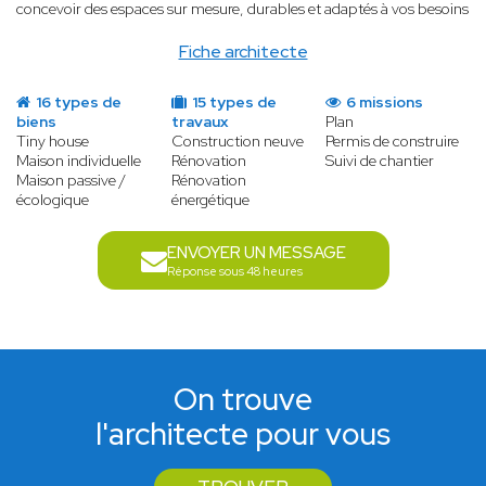
concevoir des espaces sur mesure, durables et adaptés à vos besoins
Fiche architecte
16 types de
15 types de
6 missions
biens
travaux
Plan
Tiny house
Construction neuve
Permis de construire
Maison individuelle
Rénovation
Suivi de chantier
Maison passive /
Rénovation
écologique
énergétique
ENVOYER UN MESSAGE
Réponse sous 48 heures
On trouve
l'architecte pour vous