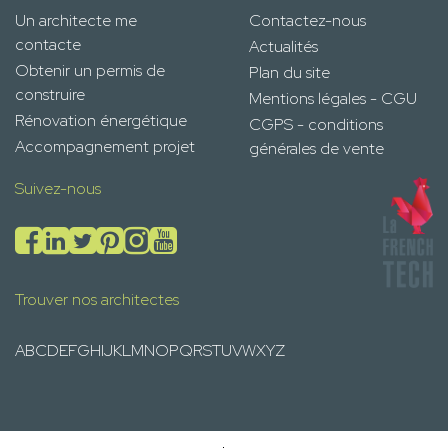
Un architecte me
Contactez-nous
contacte
Actualités
Obtenir un permis de
Plan du site
construire
Mentions légales - CGU
Rénovation énergétique
CGPS - conditions
Accompagnement projet
générales de vente
Suivez-nous
Trouver nos architectes
A
B
C
D
E
F
G
H
I
J
K
L
M
N
O
P
Q
R
S
T
U
V
W
X
Y
Z