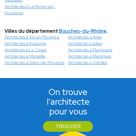
Mirabeau
Architectes à La Penne-sur-
Huveaune
Villes du département
Bouches-du-Rhône
.
Architectes à Aix-en-Provence
Architectes à Arles
Architectes à Aubagne
Architectes à Istres
Architectes à La Ciotat
Architectes à Marignane
Architectes à Marseille
Architectes à Martigues
Architectes à Salon-de-Provence
Architectes à Vitrolles
On trouve
l'architecte
pour vous
TROUVER