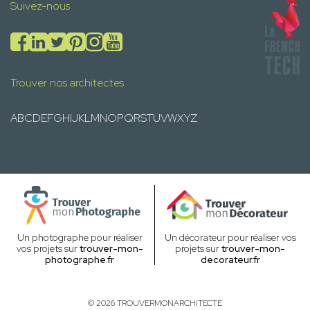
Suivez-nous
Trouver nos architectes
A
B
C
D
E
F
G
H
I
J
K
L
M
N
O
P
Q
R
S
T
U
V
W
X
Y
Z
Un photographe pour réaliser
Un décorateur pour réaliser vos
vos projets sur
trouver-mon-
projets sur
trouver-mon-
photographe.fr
decorateur.fr
© 2026 TROUVERMONARCHITECTE