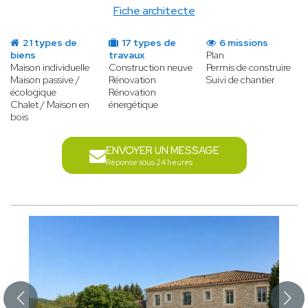
Fiche architecte
21 types de
17 types de
6 missions
biens
travaux
Plan
Maison individuelle
Construction neuve
Permis de construire
Maison passive /
Rénovation
Suivi de chantier
écologique
Rénovation
Chalet / Maison en
énergétique
bois
ENVOYER UN MESSAGE
Réponse sous 24 heures