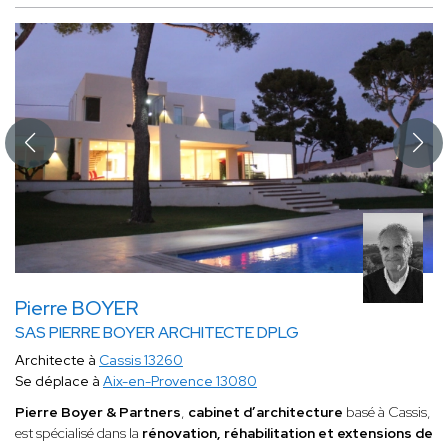
Pierre BOYER
SAS PIERRE BOYER ARCHITECTE DPLG
Architecte à
Cassis 13260
Se déplace à
Aix-en-Provence 13080
Pierre Boyer & Partners
,
cabinet d’architecture
basé à Cassis,
est spécialisé dans la
rénovation, réhabilitation et extensions de