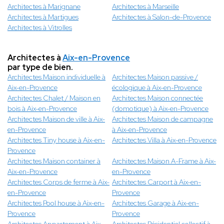
Architectes à Marignane
Architectes à Marseille
Architectes à Martigues
Architectes à Salon-de-Provence
Architectes à Vitrolles
Architectes à
Aix-en-Provence
par type de bien.
Architectes Maison individuelle à
Architectes Maison passive /
Aix-en-Provence
écologique à Aix-en-Provence
Architectes Chalet / Maison en
Architectes Maison connectée
bois à Aix-en-Provence
(domotique) à Aix-en-Provence
Architectes Maison de ville à Aix-
Architectes Maison de campagne
en-Provence
à Aix-en-Provence
Architectes Tiny house à Aix-en-
Architectes Villa à Aix-en-Provence
Provence
Architectes Maison container à
Architectes Maison A-Frame à Aix-
Aix-en-Provence
en-Provence
Architectes Corps de ferme à Aix-
Architectes Carport à Aix-en-
en-Provence
Provence
Architectes Pool house à Aix-en-
Architectes Garage à Aix-en-
Provence
Provence