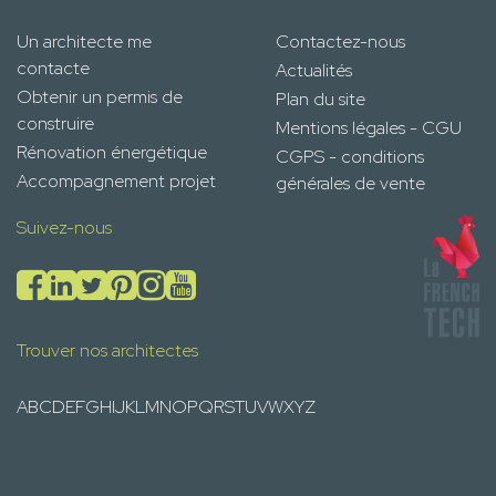
Un architecte me
Contactez-nous
contacte
Actualités
Obtenir un permis de
Plan du site
construire
Mentions légales - CGU
Rénovation énergétique
CGPS - conditions
Accompagnement projet
générales de vente
Suivez-nous
Trouver nos architectes
A
B
C
D
E
F
G
H
I
J
K
L
M
N
O
P
Q
R
S
T
U
V
W
X
Y
Z