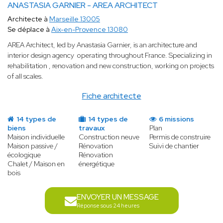
ANASTASIA GARNIER - AREA ARCHITECT
Architecte à
Marseille 13005
Se déplace à
Aix-en-Provence 13080
AREA Architect, led by Anastasia Garnier, is an architecture and
interior design agency operating throughout France. Specializing in
rehabilitation , renovation and new construction, working on projects
of all scales.
Fiche architecte
14 types de
14 types de
6 missions
biens
travaux
Plan
Maison individuelle
Construction neuve
Permis de construire
Maison passive /
Rénovation
Suivi de chantier
écologique
Rénovation
Chalet / Maison en
énergétique
bois
ENVOYER UN MESSAGE
Réponse sous 24 heures