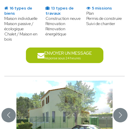
16 types de
13 types de
5 missions
biens
travaux
Plan
Maison individuelle
Construction neuve
Permis de construire
Maison passive /
Rénovation
Suivi de chantier
écologique
Rénovation
Chalet / Maison en
énergétique
bois
ENVOYER UN MESSAGE
Réponse sous 24 heures