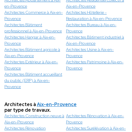
Architectes Appartement à Aix-
Architectes Résidentiel collectif à
en-Provence
Aix-en-Provence
Architectes Commerce à Aix-en-
Architectes Hôtellerie -
Provence
Restauration à Aix-en-Provence
Architectes Bâtiment
Architectes Bureau à Aix-en-
professionnel à Aix-en-Provence
Provence
Architectes Hangar à Aix-en-
Architectes Bâtiment industriel à
Provence
Aix-en-Provence
Architectes Bâtiment agricole à
Architectes Usine à Aix-en-
Aix-en-Provence
Provence
Architectes Extérieur à Aix-en-
Architectes Patrimoine à Aix-en-
Provence
Provence
Architectes Bâtiment accueillant
du public (ERP) à Aix-en-
Provence
Architectes à
Aix-en-Provence
par type de travaux.
Architectes Construction neuve à
Architectes Rénovation à Aix-en-
Aix-en-Provence
Provence
Architectes Rénovation
Architectes Surélévation à Aix-en-