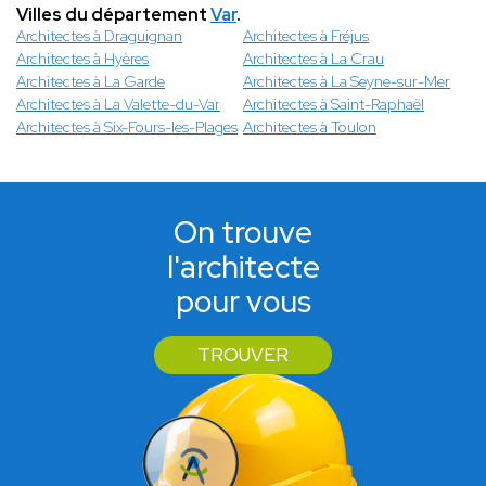
Villes du département
Var
.
Architectes à Draguignan
Architectes à Fréjus
Architectes à Hyères
Architectes à La Crau
Architectes à La Garde
Architectes à La Seyne-sur-Mer
Architectes à La Valette-du-Var
Architectes à Saint-Raphaël
Architectes à Six-Fours-les-Plages
Architectes à Toulon
On trouve
l'architecte
pour vous
TROUVER