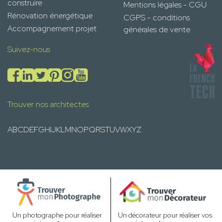
construire
Mentions légales - CGU
Rénovation énergétique
CGPS - conditions
Accompagnement projet
générales de vente
Suivez-nous
Trouver nos architectes
A
B
C
D
E
F
G
H
I
J
K
L
M
N
O
P
Q
R
S
T
U
V
W
X
Y
Z
Un photographe pour réaliser
Un décorateur pour réaliser vos