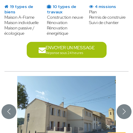
19 types de
10 types de
4 missions
biens
travaux
Plan
Maison A-Frame
Construction neuve
Permis de construire
Maison individuelle
Rénovation
Suivi de chantier
Maison passive /
Rénovation
écologique
énergétique
ENVOYER UN MESSAGE
Réponse sous 24 heures