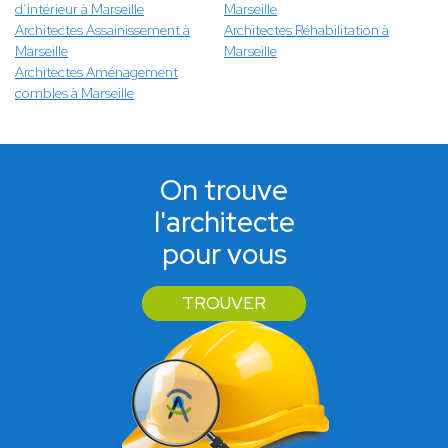
d’intérieur à Marseille
Marseille
Architectes Assainissement à
Architectes Réhabilitation à
Marseille
Marseille
Architectes Aménagement
combles à Marseille
On trouve
l'architecte
pour vous
TROUVER