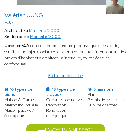
Valérian JUNG
VJA
Architecte à
Marseille 13000
Se déplace à
Marseille 13000
L’atelier VJA
conçoit une architecture pragmatique et résiliente,
sensible aux enjeux sociaux et environnementaux. Il intervient sur des
projets d’habitat et d’architecture intérieure, toutes échelles
confondues.
Fiche architecte
16 types de
13 types de
5 missions
biens
travaux
Plan
Maison A-Frame
Construction neuve
Permis de construire
Maison individuelle
Rénovation
Suivi de chantier
Maison passive /
Rénovation
écologique
énergétique
ENVOYER UN MESSAGE