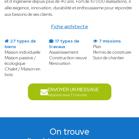
et d’ingénierie depuis plus de 40 ans. Fort de 10 000 réalisations, il
allie exigence, innovation, durabilité et enthousiasme pour répondre
aux besoins de ses clients.
Fiche architecte
27 types de
17 types de
7 missions
biens
travaux
Plan
Maison individuelle
Assainissement
Permis de construire
Maison passive /
Construction neuve
Suivi de chantier
écologique
Rénovation
Chalet / Maison en
bois
ENVOYER UN MESSAGE
Réponse sous 72 heures
On trouve