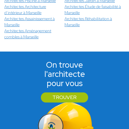
Architectes Piscine à Marseille
Architectes Jardin à Marseille
Architectes Architecture
Architectes Étude de faisabilité à
d’intérieur à Marseille
Marseille
Architectes Assainissement à
Architectes Réhabilitation à
Marseille
Marseille
Architectes Aménagement
combles à Marseille
On trouve
l'architecte
pour vous
TROUVER