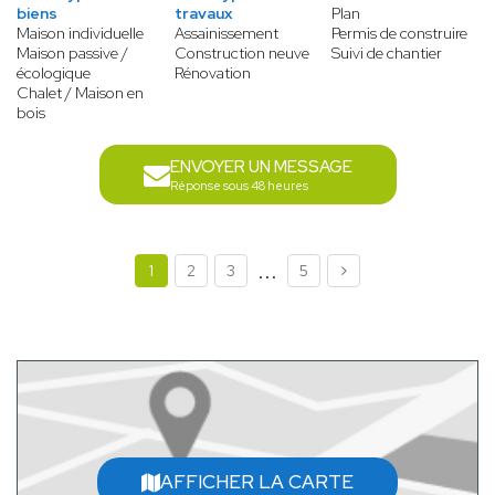
biens
travaux
Plan
Maison individuelle
Assainissement
Permis de construire
Maison passive /
Construction neuve
Suivi de chantier
écologique
Rénovation
Chalet / Maison en
bois
ENVOYER UN MESSAGE
Réponse sous 48 heures
...
1
2
3
5
AFFICHER LA CARTE