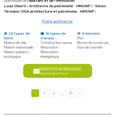
Spécialistes de
l’existant et de l'innovation
Louis Oberti
(
Architecte du patrimoine
-
HMONP
)+
Simon
Terziano
(
DSA architecture et patrimoine
-
HMONP
)
Fiche architecte
26 types de
16 types de
6 missions
biens
travaux
Plan
Maison de ville
Construction neuve
Permis de construire
Maison individuelle
Rénovation
Suivi de chantier
Maison passive /
Rénovation
écologique
énergétique
ENVOYER UN MESSAGE
Réponse dans l'heure
...
1
2
3
25