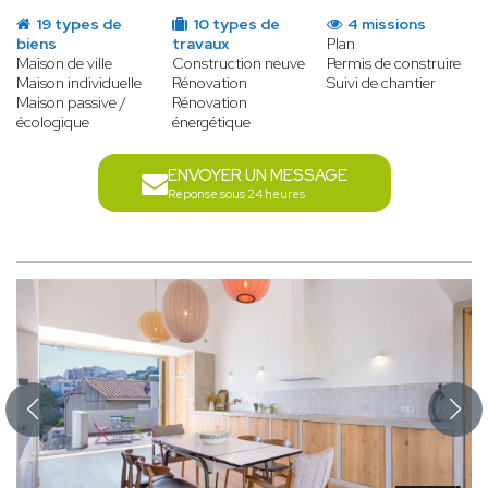
19 types de
10 types de
4 missions
biens
travaux
Plan
Maison de ville
Construction neuve
Permis de construire
Maison individuelle
Rénovation
Suivi de chantier
Maison passive /
Rénovation
écologique
énergétique
ENVOYER UN MESSAGE
Réponse sous 24 heures