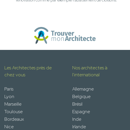
rénovation comme par exemple l'abattement de cloisons.
Les Architectes près de
Nos architectes à
chez vous
l'international
Paris
Allemagne
Lyon
Belgique
Marseille
Brésil
Toulouse
Espagne
Bordeaux
Inde
Nice
Irlande