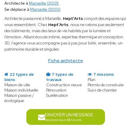
Architecte à
Marseille 13005
Se déplace à
Marseille 13000
Architecte passionné à Marseille,
Hept’Arts
conçoit des espaces qui
vous ressemblent. Chez
Hept’Arts
, nous ne créons pas seulement
des bâtiments, mais des lieux de vie habités par la lumière et
l'émotion. Alliant écoute intime, expertise thermique et conception
3D, l'agence vous accompagne pas à pas pour bâtir, ensemble, un
patrimoine durable et singulier.
Fiche architecte
22 types de
7 types de
7 missions
biens
travaux
Plan
Maison de ville
Construction neuve
Permis de construire
Maison individuelle
Rénovation
Suivi de chantier
Maison passive /
Surélévation
écologique
ENVOYER UN MESSAGE
Réponse sous 48 heures