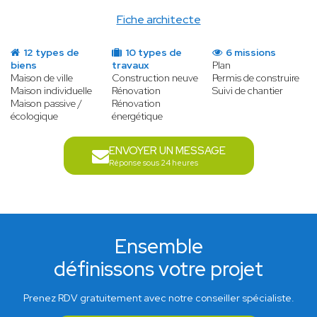
Fiche architecte
12 types de
10 types de
6 missions
biens
travaux
Plan
Maison de ville
Construction neuve
Permis de construire
Maison individuelle
Rénovation
Suivi de chantier
Maison passive /
Rénovation
écologique
énergétique
ENVOYER UN MESSAGE
Réponse sous 24 heures
Ensemble
définissons votre projet
Prenez RDV gratuitement avec notre conseiller spécialiste.