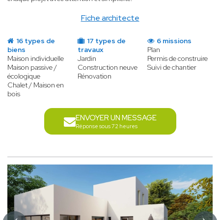
Fiche architecte
16 types de
17 types de
6 missions
biens
travaux
Plan
Maison individuelle
Jardin
Permis de construire
Maison passive /
Construction neuve
Suivi de chantier
écologique
Rénovation
Chalet / Maison en
bois
ENVOYER UN MESSAGE
Réponse sous 72 heures