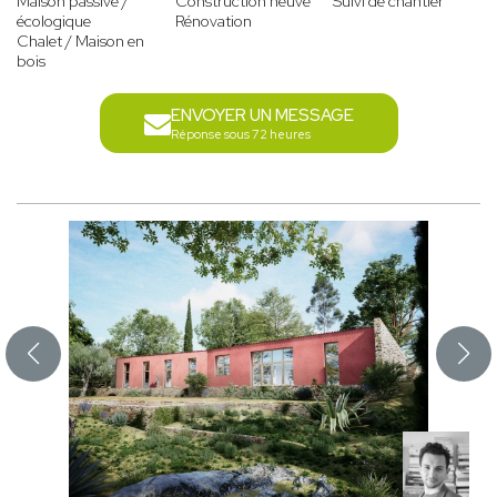
Maison passive /
Construction neuve
Suivi de chantier
écologique
Rénovation
Chalet / Maison en
bois
ENVOYER UN MESSAGE
Réponse sous 72 heures