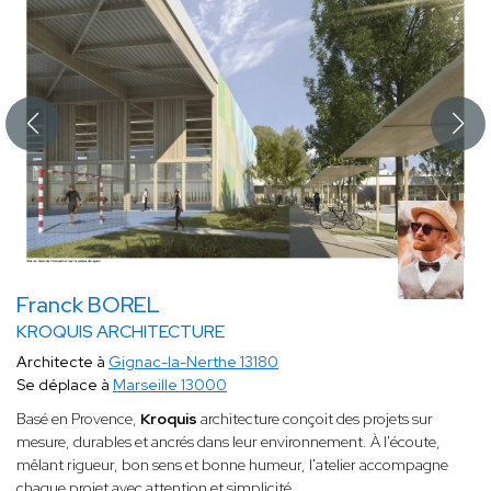
Franck BOREL
KROQUIS ARCHITECTURE
Architecte à
Gignac-la-Nerthe 13180
Se déplace à
Marseille 13000
Basé en Provence,
Kroquis
architecture conçoit des projets sur
mesure, durables et ancrés dans leur environnement. À l'écoute,
mêlant rigueur, bon sens et bonne humeur, l'atelier accompagne
chaque projet avec attention et simplicité.