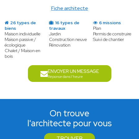
Fiche architecte
26 types de
16 types de
6 missions
biens
travaux
Plan
Maison individuelle
Jardin
Permis de construire
Maison passive /
Construction neuve
Suivi de chantier
écologique
Rénovation
Chalet / Maison en
bois
ENVOYER UN MESSAGE
Réponse dans l'heure
On trouve
l'architecte pour vous
TROUVER