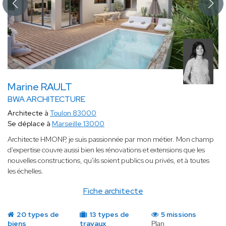
Marine RAULT
BWA ARCHITECTURE
Architecte à
Toulon 83000
Se déplace à
Marseille 13000
Architecte HMONP, je suis passionnée par mon métier. Mon champ
d'expertise couvre aussi bien les rénovations et extensions que les
nouvelles constructions, qu'ils soient publics ou privés, et à toutes
les échelles.
Fiche architecte
20 types de
13 types de
5 missions
biens
travaux
Plan