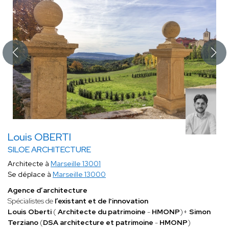
Louis OBERTI
SILOE ARCHITECTURE
Architecte à
Marseille 13001
Se déplace à
Marseille 13000
Agence d’architecture
Spécialistes de
l’existant et de l'innovation
Louis Oberti
(
Architecte du patrimoine
-
HMONP
)+
Simon
Terziano
(
DSA architecture et patrimoine
-
HMONP
)