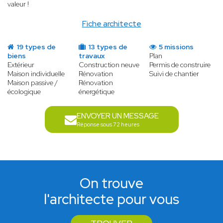
valeur !
Fiche architecte
19 types de
13 types de
5 missions
biens
travaux
Plan
Extérieur
Construction neuve
Permis de construire
Maison individuelle
Rénovation
Suivi de chantier
Maison passive /
Rénovation
écologique
énergétique
ENVOYER UN MESSAGE
Réponse sous 72 heures
On trouve
l'architecte pour vous