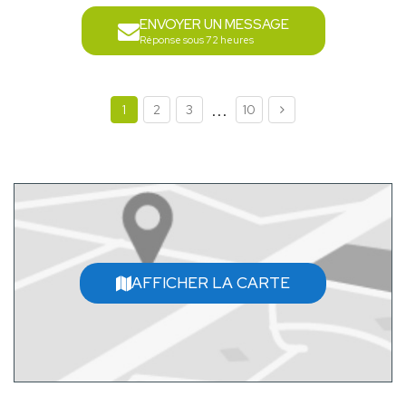
ENVOYER UN MESSAGE
Réponse sous 72 heures
...
1
2
3
10
AFFICHER LA CARTE