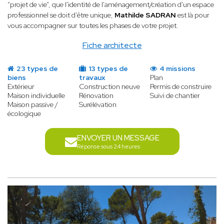
“projet de vie”, que l'identité de l'aménagement/création d'un espace
professionnel se doit d'être unique,
Mathilde SADRAN
est là pour
vous accompagner sur toutes les phases de votre projet.
Fiche architecte
23 types de
13 types de
4 missions
biens
travaux
Plan
Extérieur
Construction neuve
Permis de construire
Maison individuelle
Rénovation
Suivi de chantier
Maison passive /
Surélévation
écologique
ENVOYER UN MESSAGE
Réponse sous 24 heures