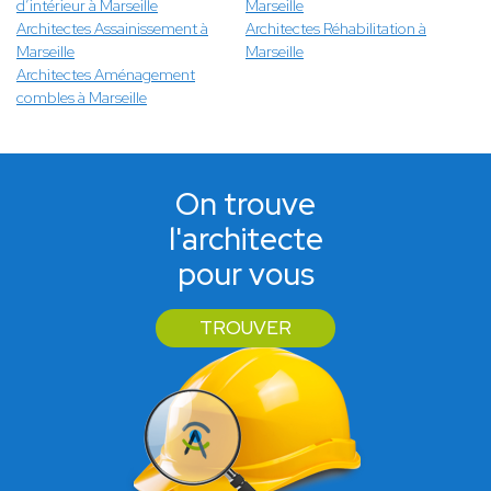
d’intérieur à Marseille
Marseille
Architectes Assainissement à
Architectes Réhabilitation à
Marseille
Marseille
Architectes Aménagement
combles à Marseille
On trouve
l'architecte
pour vous
TROUVER