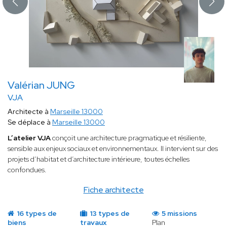
Valérian JUNG
VJA
Architecte à
Marseille 13000
Se déplace à
Marseille 13000
L’atelier VJA
conçoit une architecture pragmatique et résiliente,
sensible aux enjeux sociaux et environnementaux. Il intervient sur des
projets d’habitat et d’architecture intérieure, toutes échelles
confondues.
Fiche architecte
16 types de
13 types de
5 missions
biens
travaux
Plan