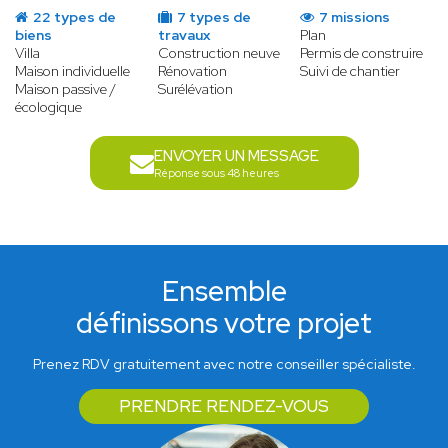
22 types de
7 types de
7 missions
biens
travaux
Plan
Villa
Construction neuve
Permis de construire
Maison individuelle
Rénovation
Suivi de chantier
Maison passive /
Surélévation
écologique
ENVOYER UN MESSAGE
Réponse sous 48 heures
Ensemble
définissons votre projet
Prenez RDV gratuitement avec notre conseiller spécialiste.
PRENDRE RENDEZ-VOUS