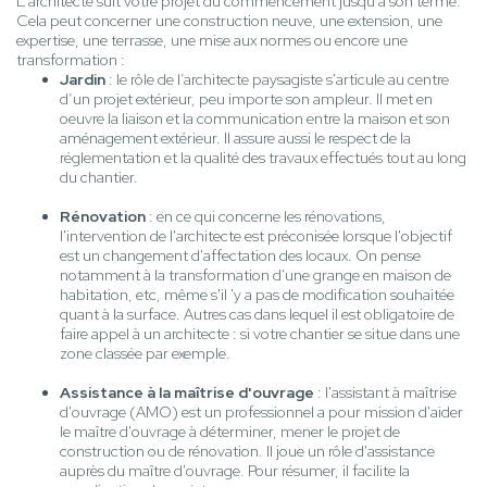
L'architecte suit votre projet du commencement jusqu'à son terme.
Cela peut concerner une construction neuve, une extension, une
expertise, une terrasse, une mise aux normes ou encore une
transformation :
Jardin
: le rôle de l’architecte paysagiste s'articule au centre
d’un projet extérieur, peu importe son ampleur. Il met en
oeuvre la liaison et la communication entre la maison et son
aménagement extérieur. Il assure aussi le respect de la
réglementation et la qualité des travaux effectués tout au long
du chantier.
Rénovation
: en ce qui concerne les rénovations,
l'intervention de l'architecte est préconisée lorsque l'objectif
est un changement d'affectation des locaux. On pense
notamment à la transformation d'une grange en maison de
habitation, etc, même s'il 'y a pas de modification souhaitée
quant à la surface. Autres cas dans lequel il est obligatoire de
faire appel à un architecte : si votre chantier se situe dans une
zone classée par exemple.
Assistance à la maîtrise d'ouvrage
: l'assistant à maîtrise
d'ouvrage (AMO) est un professionnel a pour mission d'aider
le maître d'ouvrage à déterminer, mener le projet de
construction ou de rénovation. Il joue un rôle d'assistance
auprès du maître d'ouvrage. Pour résumer, il facilite la