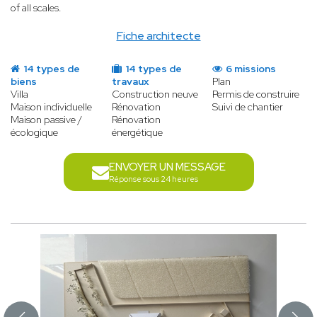
of all scales.
Fiche architecte
14 types de
14 types de
6 missions
biens
travaux
Plan
Villa
Construction neuve
Permis de construire
Maison individuelle
Rénovation
Suivi de chantier
Maison passive /
Rénovation
écologique
énergétique
ENVOYER UN MESSAGE
Réponse sous 24 heures