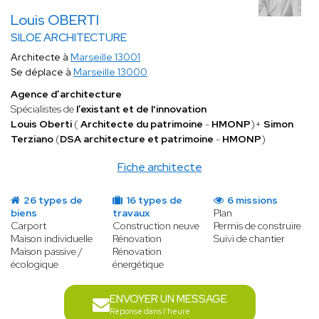
Louis OBERTI
SILOE ARCHITECTURE
Architecte à
Marseille 13001
Se déplace à
Marseille 13000
Agence d’architecture
Spécialistes de
l’existant et de l'innovation
Louis Oberti
(
Architecte du patrimoine
-
HMONP
)+
Simon
Terziano
(
DSA architecture et patrimoine
-
HMONP
)
Fiche architecte
26 types de
16 types de
6 missions
biens
travaux
Plan
Carport
Construction neuve
Permis de construire
Maison individuelle
Rénovation
Suivi de chantier
Maison passive /
Rénovation
écologique
énergétique
ENVOYER UN MESSAGE
Réponse dans l'heure