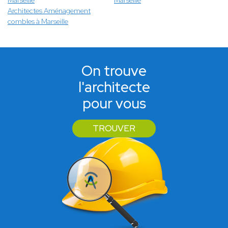
Marseille
Marseille
Architectes Aménagement
combles à Marseille
On trouve
l'architecte
pour vous
TROUVER