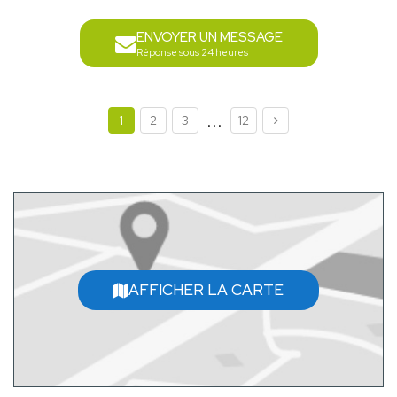
ENVOYER UN MESSAGE
Réponse sous 24 heures
...
1
2
3
12
AFFICHER LA CARTE