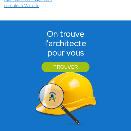
combles à Marseille
On trouve
l'architecte
pour vous
TROUVER