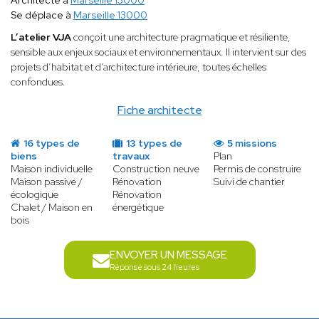
Architecte à
Marseille 13000
Se déplace à
Marseille 13000
L’atelier VJA
conçoit une architecture pragmatique et résiliente,
sensible aux enjeux sociaux et environnementaux. Il intervient sur des
projets d’habitat et d’architecture intérieure, toutes échelles
confondues.
Fiche architecte
16 types de
13 types de
5 missions
biens
travaux
Plan
Maison individuelle
Construction neuve
Permis de construire
Maison passive /
Rénovation
Suivi de chantier
écologique
Rénovation
Chalet / Maison en
énergétique
bois
ENVOYER UN MESSAGE
Réponse sous 24 heures