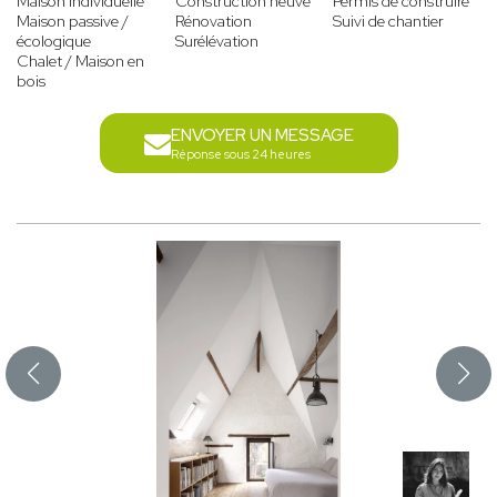
Maison individuelle
Construction neuve
Permis de construire
Maison passive /
Rénovation
Suivi de chantier
écologique
Surélévation
Chalet / Maison en
bois
ENVOYER UN MESSAGE
Réponse sous 24 heures