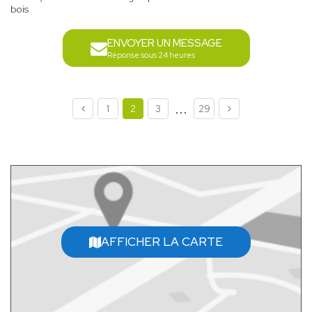
bois
ENVOYER UN MESSAGE
Réponse sous 24 heures
...
1
2
3
29
AFFICHER LA CARTE