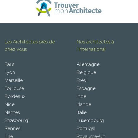
Les Architectes près de
Nos architectes à
chez vous
l'international
Paris
Allemagne
Lyon
Belgique
Marseille
Brésil
Toulouse
Espagne
Bordeaux
Inde
Nice
Irlande
Nantes
Italie
Strasbourg
Luxembourg
Rennes
Portugal
Lille
Royaume-Uni