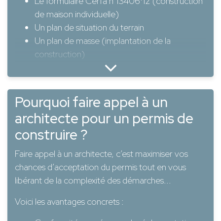
Le formulaire Cerfa n°13406*12 (construction
de maison individuelle)
Un plan de situation du terrain
Un plan de masse (implantation de la
construction)
Un plan en coupe
Des plans de façades et toitures
Une notice descriptive
Pourquoi faire appel à un
Des photos du terrain et de son
architecte pour un permis de
environnement
construire ?
Une insertion paysagère (vue 3D du projet)
Faire appel à un architecte, c’est maximiser vos
Tous ces documents doivent être précis,
chances d’acceptation du permis tout en vous
conformes au PLU, et souvent signés par un
libérant de la complexité des démarches...
architecte.
Voici les avantages concrets :
Un dossier mal rempli = un projet retardé, voire
refusé.