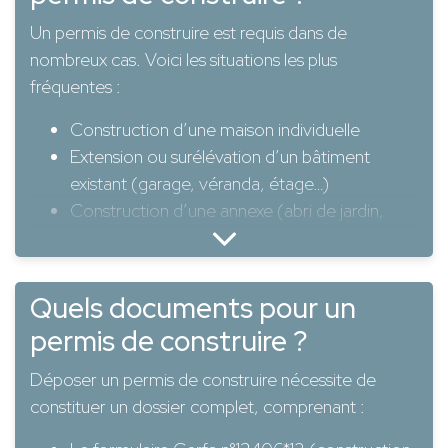
40 m² selon les cas)
Un permis de construire est requis dans de
Modifier l’aspect extérieur d’un bâtiment de
nombreux cas. Voici les situations les plus
manière significative
fréquentes :
Changer la destination d’un bâtiment (ex :
transformer un local commercial en
Construction d’une maison individuelle
habitation)
Extension ou surélévation d’un bâtiment
existant (garage, véranda, étage…)
En résumé, dès que votre projet modifie
Construction d’une annexe (abri de jardin,
volontairement et durablement le bâti, un permis
carport, piscine couverte…)
est souvent nécessaire.
Changement d’usage du bâtiment (logement
→ local pro ou inversement)
Quels documents pour un
Pose d’une fenêtre de toit, modification de
permis de construire ?
façade
Déposer un permis de construire nécessite de
constituer un dossier complet, comprenant :