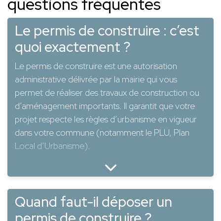
questions fréquentes
Le permis de construire : c’est
quoi exactement ?
Le permis de construire est une autorisation
administrative délivrée par la mairie qui vous
permet de réaliser des travaux de construction ou
d’aménagement importants. Il garantit que votre
projet respecte les règles d’urbanisme en vigueur
dans votre commune (notamment le PLU, Plan
Local d’Urbanisme).
Cette démarche est obligatoire dans de nombreux
cas, notamment pour :
Quand faut-il déposer un
Construire une maison individuelle
permis de construire ?
Réaliser une extension supérieure à 20 m² (ou