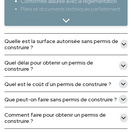
Conformité assurée avec la réglementation
Plans et documents techniques parfaitement
réalisés
Gain de temps sur la constitution du dossier
Conseils sur l’optimisation du projet (budget,
matériaux, orientation…)
Quelle est la surface autorisée sans permis de
construire ?
Moins de risques de refus ou de modifications
exigées par la mairie
Quel délai pour obtenir un permis de
construire ?
Et surtout, au-delà de 150 m², l’intervention d’un
architecte est obligatoire.
Quel est le coût d’un permis de construire ?
Que peut-on faire sans permis de construire ?
Comment faire pour obtenir un permis de
construire ?