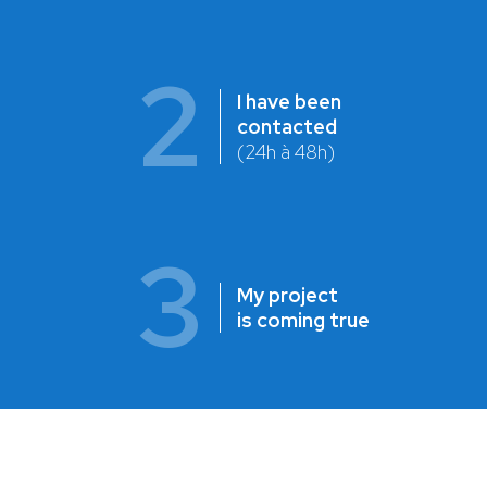
2
I have been
contacted
(24h à 48h)
3
My project
is coming true