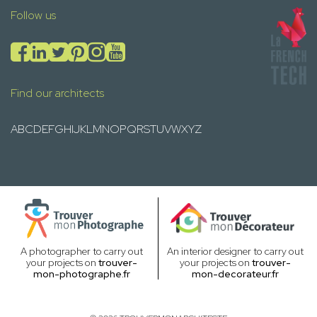
Follow us
Find our architects
A
B
C
D
E
F
G
H
I
J
K
L
M
N
O
P
Q
R
S
T
U
V
W
X
Y
Z
A photographer to carry out
An interior designer to carry out
your projects on
trouver-
your projects on
trouver-
mon-photographe.fr
mon-decorateur.fr