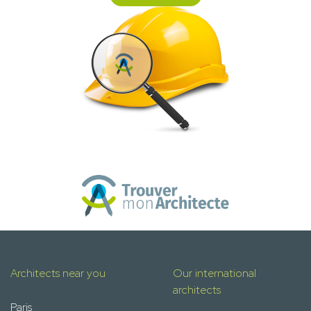
Architects near you
Our international
architects
Paris