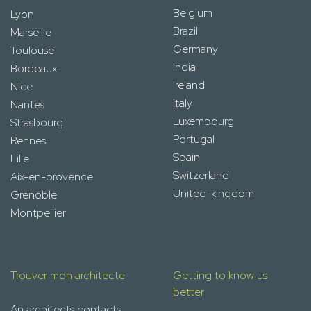
Belgium
Lyon
Brazil
Marseille
Germany
Toulouse
India
Bordeaux
Ireland
Nice
Italy
Nantes
Luxembourg
Strasbourg
Portugal
Rennes
Spain
Lille
Switzerland
Aix-en-provence
United-kingdom
Grenoble
Montpellier
Trouver mon architecte
Getting to know us
better
An architects contacts