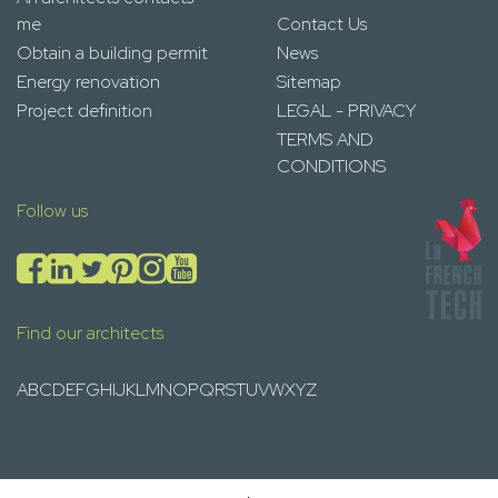
me
Contact Us
Obtain a building permit
News
Energy renovation
Sitemap
Project definition
LEGAL - PRIVACY
TERMS AND
CONDITIONS
Follow us
Find our architects
A
B
C
D
E
F
G
H
I
J
K
L
M
N
O
P
Q
R
S
T
U
V
W
X
Y
Z