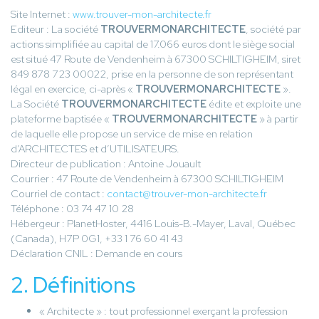
Site Internet :
www.trouver-mon-architecte.fr
Editeur : La société
TROUVERMONARCHITECTE
, société par
actions simplifiée au capital de 17.066 euros dont le siège social
est situé 47 Route de Vendenheim à 67300 SCHILTIGHEIM, siret
849 878 723 00022, prise en la personne de son représentant
légal en exercice, ci-après «
TROUVERMONARCHITECTE
».
La Société
TROUVERMONARCHITECTE
édite et exploite une
plateforme baptisée «
TROUVERMONARCHITECTE
» à partir
de laquelle elle propose un service de mise en relation
d’ARCHITECTES et d’UTILISATEURS.
Directeur de publication : Antoine Jouault
Courrier : 47 Route de Vendenheim à 67300 SCHILTIGHEIM
Courriel de contact :
contact@trouver-mon-architecte.fr
Téléphone : 03 74 47 10 28
Hébergeur : PlanetHoster, 4416 Louis-B.-Mayer, Laval, Québec
(Canada), H7P 0G1, +33 1 76 60 41 43
Déclaration CNIL : Demande en cours
2. Définitions
« Architecte » : tout professionnel exerçant la profession