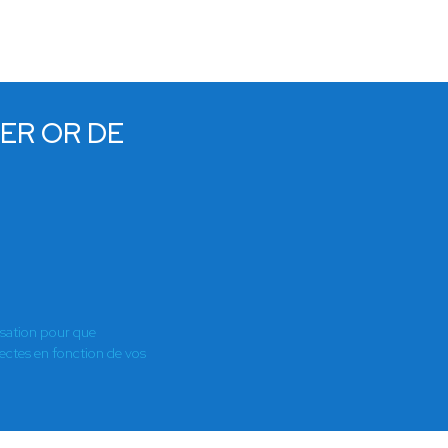
IER OR DE
isation pour que
es en fonction de vos