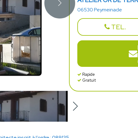
ATELIER OR DE TER
06530 Peymeinade
TEL.
Rapide
Gratuit
hitecte inscrit à l’ordre : 089135