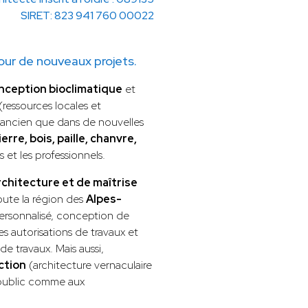
SIRET: 823 941 760 00022
ur de nouveaux projets.
nception bioclimatique
et
(ressources locales et
ti ancien que dans de nouvelles
erre, bois, paille, chanvre,
ns et les professionnels.
chitecture et de maîtrise
oute la région des
Alpes-
ersonnalisé, conception de
es autorisations de travaux et
de travaux. Mais aussi,
ction
(architecture vernaculaire
 public comme aux