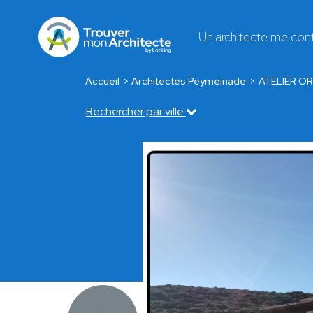
Un architecte me con
Accueil
Architectes Peymeinade
ATELIER OR
Rechercher par ville