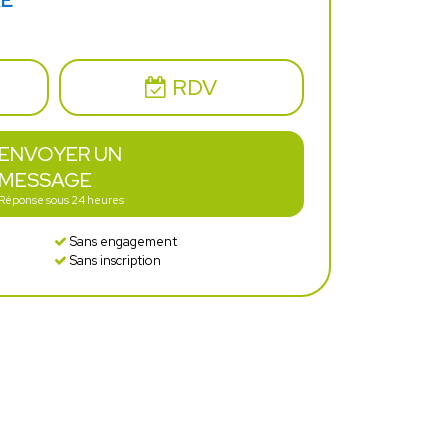
RE
RDV
ENVOYER UN
MESSAGE
Réponse sous 24 heures
Sans engagement
Sans inscription