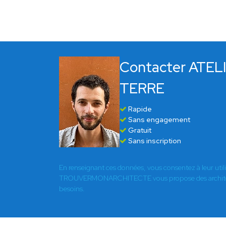
Contacter ATEL
TERRE
Rapide
Sans engagement
Gratuit
Sans inscription
En renseignant ces données, vous consentez à leur util
TROUVERMONARCHITECTE vous propose des architect
besoins.