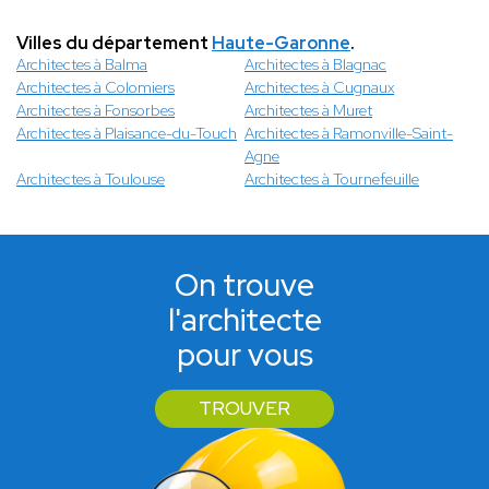
Villes du département
Haute-Garonne
.
Architectes à Balma
Architectes à Blagnac
Architectes à Colomiers
Architectes à Cugnaux
Architectes à Fonsorbes
Architectes à Muret
Architectes à Plaisance-du-Touch
Architectes à Ramonville-Saint-
Agne
Architectes à Toulouse
Architectes à Tournefeuille
On trouve
l'architecte
pour vous
TROUVER