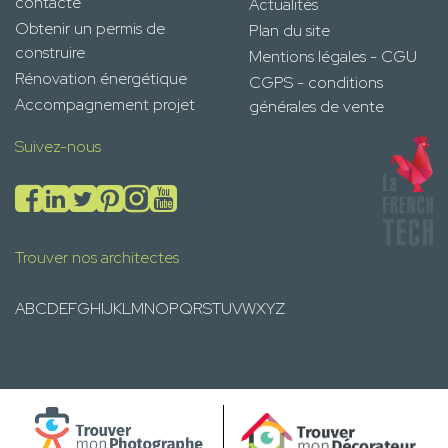
contacte
Actualités
Obtenir un permis de
Plan du site
construire
Mentions légales - CGU
Rénovation énergétique
CGPS - conditions
Accompagnement projet
générales de vente
Suivez-nous
Trouver nos architectes
A
B
C
D
E
F
G
H
I
J
K
L
M
N
O
P
Q
R
S
T
U
V
W
X
Y
Z