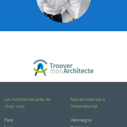
Les Architectes près de
Nos architectes à
chez vous
l'international
Paris
Allemagne