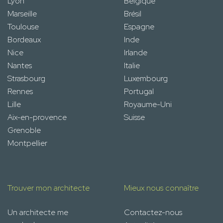
Lyon
Belgique
Marseille
Brésil
Toulouse
Espagne
Bordeaux
Inde
Nice
Irlande
Nantes
Italie
Strasbourg
Luxembourg
Rennes
Portugal
Lille
Royaume-Uni
Aix-en-provence
Suisse
Grenoble
Montpellier
Trouver mon architecte
Mieux nous connaître
Un architecte me
Contactez-nous