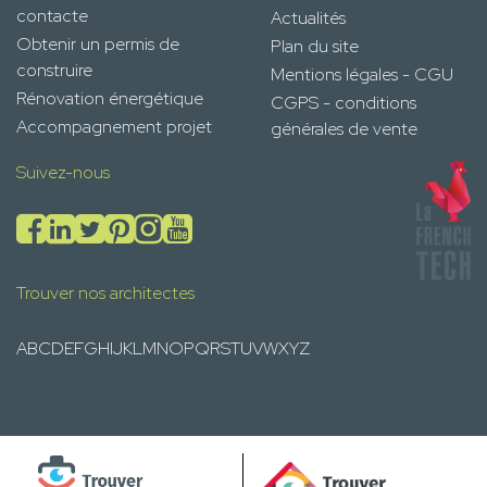
contacte
Actualités
Obtenir un permis de
Plan du site
construire
Mentions légales - CGU
Rénovation énergétique
CGPS - conditions
Accompagnement projet
générales de vente
Suivez-nous
Trouver nos architectes
A
B
C
D
E
F
G
H
I
J
K
L
M
N
O
P
Q
R
S
T
U
V
W
X
Y
Z