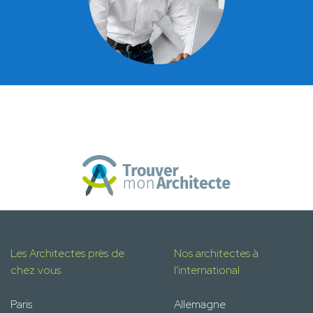
Les Architectes près de
Nos architectes à
chez vous
l'international
Paris
Allemagne