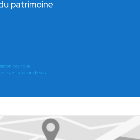
 du patrimoine
isation pour que
es en fonction de vos