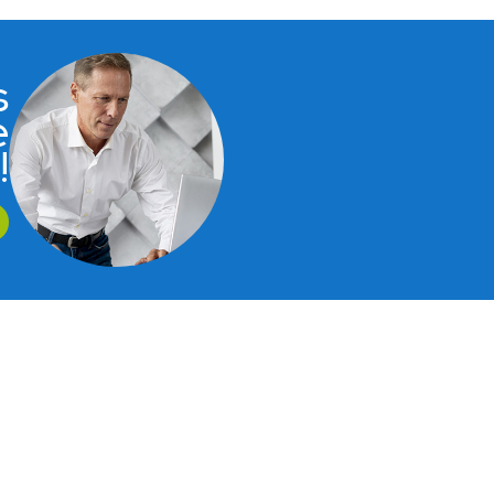
s
e
!