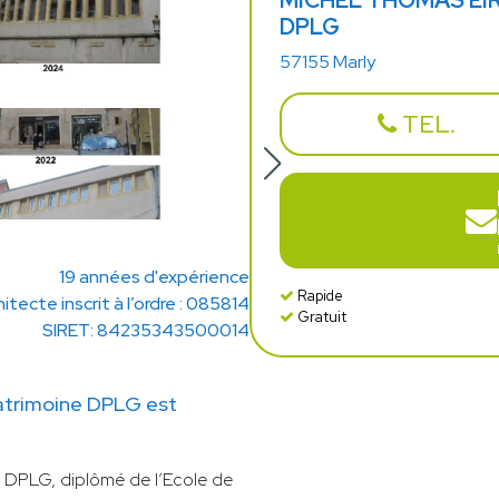
MICHEL THOMAS EIRL,
DPLG
57155 Marly
TEL.
19 années d'expérience
Rapide
hitecte inscrit à l’ordre : 085814
Gratuit
SIRET: 84235343500014
atrimoine DPLG est
e DPLG, diplômé de l’Ecole de