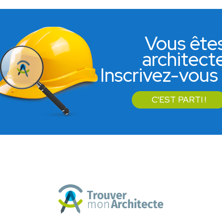
Vous ête
architect
Inscrivez-vous 
C'EST PARTI !