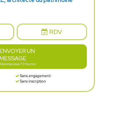
 architecte du patrimoine
RDV
ENVOYER UN
MESSAGE
Réponse sous 72 heures
Sans engagement
Sans inscription