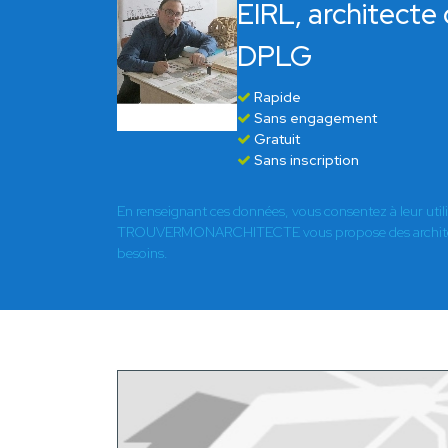
EIRL, architecte
DPLG
Rapide
Sans engagement
Gratuit
Sans inscription
En renseignant ces données, vous consentez à leur util
TROUVERMONARCHITECTE vous propose des architect
besoins.