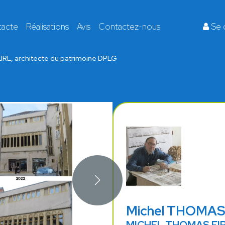
tacte
Réalisations
Avis
Contactez-nous
Se 
L, architecte du patrimoine DPLG
Michel THOMA