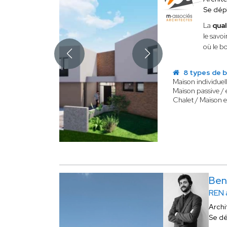
Se dép
La
qual
le savoi
où le b
8 types de b
Maison individuel
Maison passive /
Chalet / Maison e
Ben
REN 
Archi
Se d