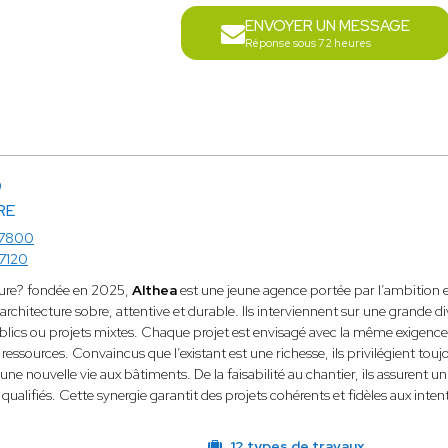
ENVOYER UN MESSAGE
Réponse sous 72 heures
D
RE
7800
7120
ture? fondée en 2025,
Althea
est une jeune agence portée par l’ambition et
rchitecture sobre, attentive et durable. Ils interviennent sur une grande di
lics ou projets mixtes. Chaque projet est envisagé avec la même exigence 
ressources. Convaincus que l’existant est une richesse, ils privilégient touj
r une nouvelle vie aux bâtiments. De la faisabilité au chantier, ils assur
qualifiés. Cette synergie garantit des projets cohérents et fidèles aux inten
12 types de travaux