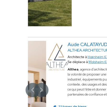
Aude CALATAYU
ALTHEA ARCHITECTU
Architecte à
Hœnheim 6
Se déplace à
Molsheim 6
Althea
, agence d’architec
la volonté de proposer une a
industriel, équipements pub
contexte, des usages et des 
ce qui peut l’être et donne
partenaires de confiance et 
21 types de biens