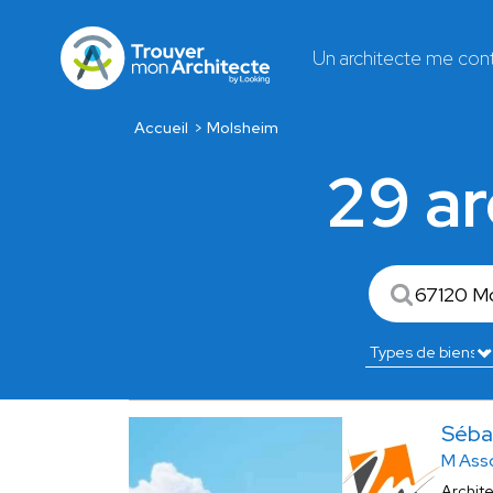
Un architecte me con
Accueil
Molsheim
29 ar
Séba
M Ass
Archit