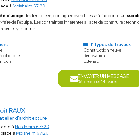
lace à
Molsheim 67120
ité d’usage
des lieux créée, conjuguée avec finesse à l’apport d’un
suppl
r-faire de l'équipe. Les contraintes inhérentes à l’acte de construire (techn
on sens s’y exprime.
iens
11 types de travaux
le
Construction neuve
 écologique
Rénovation
n bois
Extension
ENVOYER UN MESSAGE
Réponse sous 24 heures
oit RAUX
atelier d'architecture
tecte à
Nordheim 67520
éplace à
Molsheim 67120