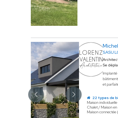
Miche
SASU L
Architec
Se dépl
Implanté 
bâtiments
et parfai
22 types de b
Maison individuelle
Chalet / Maison en
Maison connectée 