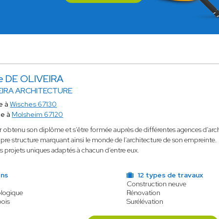
e DE OLIVEIRA
EIRA ARCHITECTURE
e à
Wisches 67130
ce à
Molsheim 67120
r obtenu son diplôme et s’être formée auprès de différentes agences d’arc
opre structure marquant ainsi le monde de l’architecture de son empreinte. 
s projets uniques adaptés à chacun d’entre eux.
ens
12 types de travaux
Construction neuve
ologique
Rénovation
bois
Surélévation