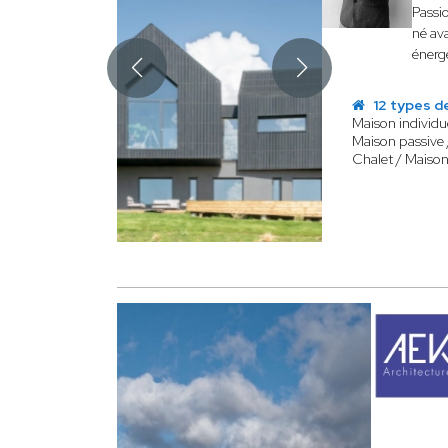
Passi
né av
énerg
12 types d
Maison individu
Maison passive 
Chalet / Maison