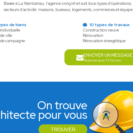
Basée à La Wantzenau, l’agence conçoit et suit tous types d’opérations
secteurs d’activité: maisons, bureaux, logements, commerces et équip
ypes de biens
10 types de travaux
individuelle
Construction neuve
de ville
Rénovation
 de campagne
Rénovation énergétique
ENVOYER UN MESSAGE
Réponse sous 72 heures
On trouve
rchitecte pour vous
TROUVER