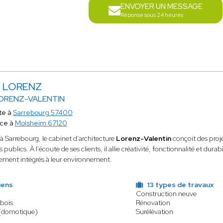
ENVOYER UN MESSAGE
Réponse sous 24 heures
l LORENZ
ORENZ-VALENTIN
te à
Sarrebourg 57400
ace à
Molsheim 67120
à Sarrebourg, le cabinet d’architecture
Lorenz-Valentin
conçoit des proj
 publics. À l’écoute de ses clients, il allie créativité, fonctionnalité et d
tement intégrés à leur environnement.
iens
13 types de travaux
Construction neuve
 bois
Rénovation
(domotique)
Surélévation