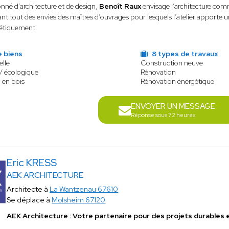
onné d’architecture et de design,
Benoît Raux
envisage l’architecture comm
ant tout des envies des maîtres d’ouvrages pour lesquels l’atelier apporte 
étiquement.
e biens
8 types de travaux
elle
Construction neuve
/ écologique
Rénovation
 en bois
Rénovation énergétique
ENVOYER UN MESSAGE
Réponse sous 72 heures
Eric KRESS
AEK ARCHITECTURE
Architecte à
La Wantzenau 67610
Se déplace à
Molsheim 67120
AEK Architecture : Votre partenaire pour des projets durables 