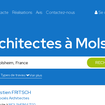
tacte
Réalisations
Avis
Contactez-nous
Se 
chitectes à Mo
REC
Voir plus
stien FRITSCH
ociés Architectes
ecte à
MOLSHEIM 67120