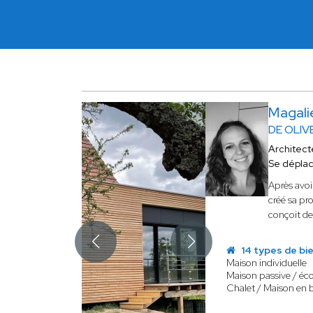
Magali
DE OLIV
Architect
Se dépla
Après avoi
créé sa pr
conçoit de
14 types de bi
Maison individuelle
Maison passive / éc
Chalet / Maison en 