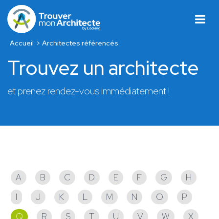
Accueil
Architectes référencés
Trouvez un architecte
et prenez rendez-vous immédiatement !
Architectes référencés
A
B
C
D
E
F
G
H
I
J
K
L
M
N
O
P
Q
R
S
T
U
V
W
X