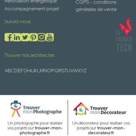
Rénovation énergétique
CGPS - conditions
Accompagnement projet
générales de vente
Suivez-nous
Trouver nos architectes
A
B
C
D
E
F
G
H
I
J
K
L
M
N
O
P
Q
R
S
T
U
V
W
X
Y
Z
Un photographe pour réaliser
Un décorateur pour réaliser vos
vos projets sur
trouver-mon-
projets sur
trouver-mon-
photographe.fr
decorateur.fr