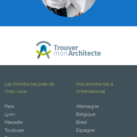
Les Architectes près de
Nos architectes à
chez vous
l'international
Paris
Allemagne
Lyon
Belgique
Marseille
Brésil
Toulouse
Espagne