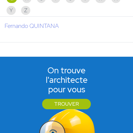
Y
Z
Fernando QUINTANA
On trouve
l'architecte
pour vous
TROUVER