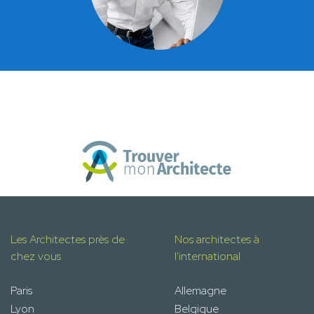
Les Architectes près de
Nos architectes à
chez vous
l'international
Paris
Allemagne
Lyon
Belgique