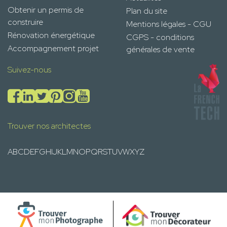
Obtenir un permis de
Plan du site
construire
Mentions légales - CGU
Rénovation énergétique
CGPS - conditions
Accompagnement projet
générales de vente
Suivez-nous
Trouver nos architectes
A
B
C
D
E
F
G
H
I
J
K
L
M
N
O
P
Q
R
S
T
U
V
W
X
Y
Z