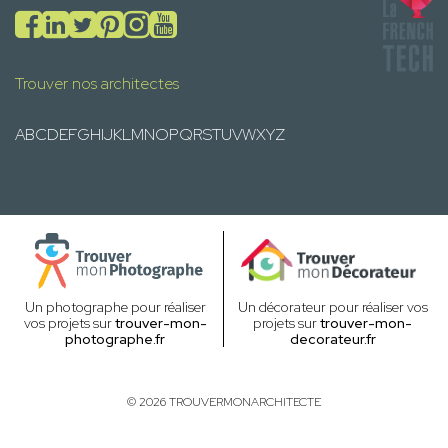
Trouver nos architectes
A
B
C
D
E
F
G
H
I
J
K
L
M
N
O
P
Q
R
S
T
U
V
W
X
Y
Z
Un photographe pour réaliser
Un décorateur pour réaliser vos
vos projets sur
trouver-mon-
projets sur
trouver-mon-
photographe.fr
decorateur.fr
© 2026 TROUVERMONARCHITECTE